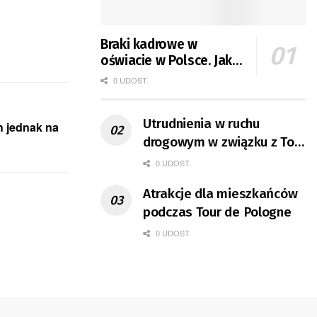
Braki kadrowe w
oświacie w Polsce. Jak
jest w Gorzowie?
0 UDOST.
Utrudnienia w ruchu
h jednak na
drogowym w związku z Tour
de Pologne
0 UDOST.
Atrakcje dla mieszkańców
podczas Tour de Pologne
0 UDOST.