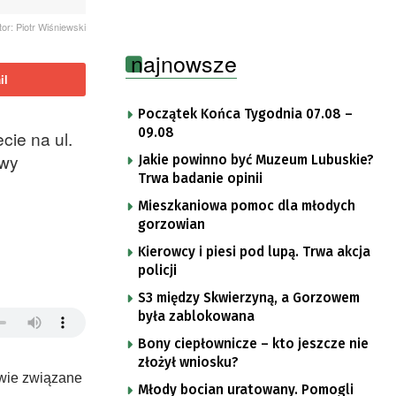
tor: Piotr Wiśniewski
najnowsze
il
Początek Końca Tygodnia 07.08 –
09.08
cie na ul.
iwy
Jakie powinno być Muzeum Lubuskie?
Trwa badanie opinii
Mieszkaniowa pomoc dla młodych
gorzowian
Kierowcy i piesi pod lupą. Trwa akcja
policji
S3 między Skwierzyną, a Gorzowem
była zablokowana
Bony ciepłownicze – kto jeszcze nie
złożył wniosku?
wie związane
Młody bocian uratowany. Pomogli