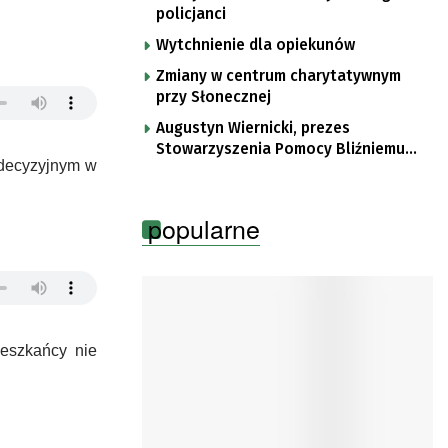
policjanci
Wytchnienie dla opiekunów
Zmiany w centrum charytatywnym
przy Słonecznej
Augustyn Wiernicki, prezes
Stowarzyszenia Pomocy Bliźniemu
e decyzyjnym w
im. Brata Krystyna
popularne
ieszkańcy nie