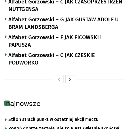
Alfabet Gorzowski – C JAK CZASOPRZESTRZEŃ
NUTTGENSA
Alfabet Gorzowski – G JAK GUSTAW ADOLF U
BRAM LANDSBERGA
Alfabet Gorzowski – F JAK FICOWSKI i
PAPUSZA
Alfabet Gorzowski – C JAK CZESKIE
PODWÓRKO
najnowsze
Stilon stracił punkt w ostatniej akcji meczu
Pogoń dobrze zaczęła, ale to Piast świetnie skończył