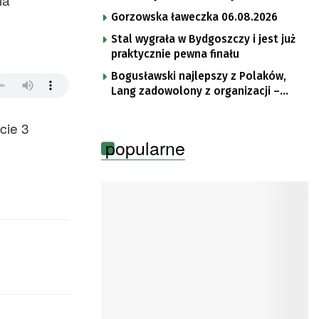
im. Brata Krystyna
Gorzowska ławeczka 06.08.2026
Stal wygrała w Bydgoszczy i jest już
praktycznie pewna finału
Bogusławski najlepszy z Polaków,
Lang zadowolony z organizacji –
komentarze po trzecim etapie Tour
de Pologne
cie 3
popularne