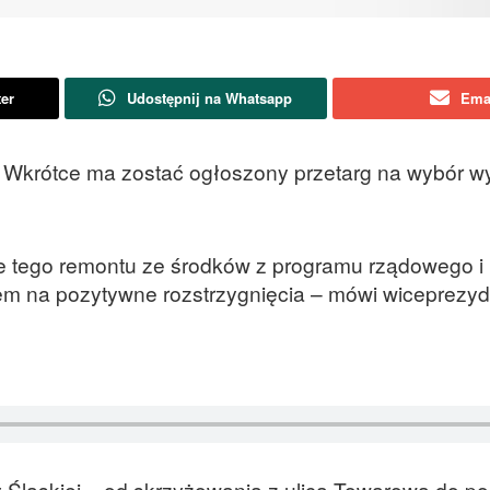
ter
Udostępnij na Whatsapp
Ema
ej. Wkrótce ma zostać ogłoszony przetarg na wybór
e tego remontu ze środków z programu rządowego i 
em na pozytywne rozstrzygnięcia – mówi wiceprezyd
y Ślaskiej – od skrzyżowania z ulicą Towarową do po