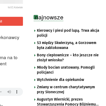
fot:E.Kobelak
najnowsze
il
Kierowcy i piesi pod lupą. Trwa akcja
policji
 wykonawcy
S3 między Skwierzyną, a Gorzowem
była zablokowana
Bony ciepłownicze – kto jeszcze nie
ma na to
złożył wniosku?
ent
Młody bocian uratowany. Pomogli
policjanci
Wytchnienie dla opiekunów
Zmiany w centrum charytatywnym
przy Słonecznej
Augustyn Wiernicki, prezes
Stowarzyszenia Pomocy Bliźniemu
la