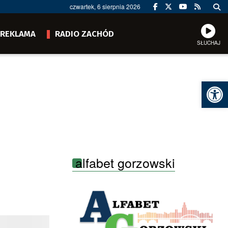
czwartek, 6 sierpnia 2026
REKLAMA
RADIO ZACHÓD
SŁUCHAJ
Ot
alfabet gorzowski