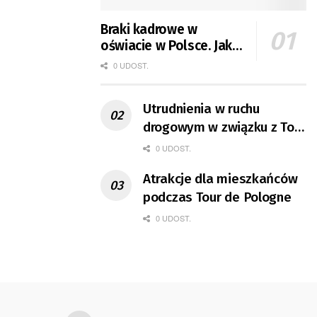
Braki kadrowe w
oświacie w Polsce. Jak
jest w Gorzowie?
0 UDOST.
Utrudnienia w ruchu
drogowym w związku z Tour
de Pologne
0 UDOST.
Atrakcje dla mieszkańców
podczas Tour de Pologne
0 UDOST.