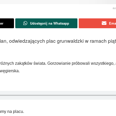
au
ter
Udostępnij na Whatsapp
Ema
ian, odwiedzających plac grunwaldzki w ramach pią
różnych zakątków świata. Gorzowianie próbowali wszystkiego, a
węgierska.
umy na placu.