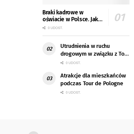
Braki kadrowe w
oświacie w Polsce. Jak
jest w Gorzowie?
0 UDOST.
Utrudnienia w ruchu
drogowym w związku z Tour
de Pologne
0 UDOST.
Atrakcje dla mieszkańców
podczas Tour de Pologne
0 UDOST.