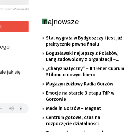
tor: Piotr Wiśniewski
najnowsze
il
Stal wygrała w Bydgoszczy i jest już
praktycznie pewna finału
tego
Bogusławski najlepszy z Polaków,
Lang zadowolony z organizacji –
komentarze po trzecim etapie Tour
„Charyzmatyczny” – II trener Cuprum
de Pologne
le jak się
Stilonu o nowym libero
Magazyn żużlowy Radia Gorzów
Emocje na starcie 3 etapu TdP w
Gorzowie
Made in Gorzów – Magnat
Centrum gotowe, czas na
rozpoczęcie działalności