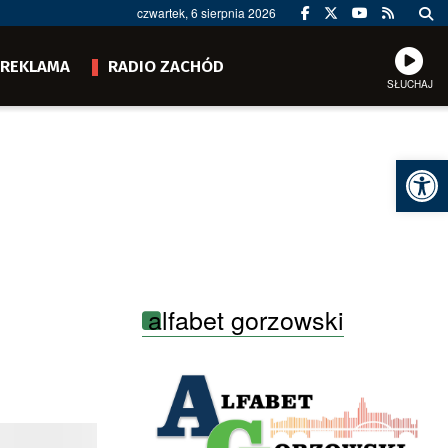
czwartek, 6 sierpnia 2026
REKLAMA
RADIO ZACHÓD
SŁUCHAJ
Ot
alfabet gorzowski