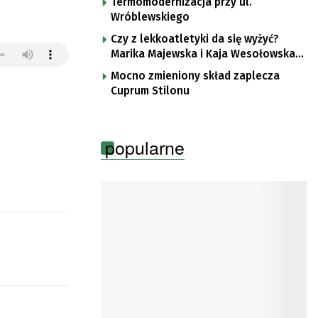
Termomodernizacja przy ul.
Wróblewskiego
Czy z lekkoatletyki da się wyżyć?
Marika Majewska i Kaja Wesołowska
o płotkarskiej codzienności
Mocno zmieniony skład zaplecza
Cuprum Stilonu
popularne