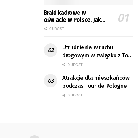
Braki kadrowe w
oświacie w Polsce. Jak
jest w Gorzowie?
0 UDOST.
Utrudnienia w ruchu
drogowym w związku z Tour
de Pologne
0 UDOST.
Atrakcje dla mieszkańców
podczas Tour de Pologne
0 UDOST.