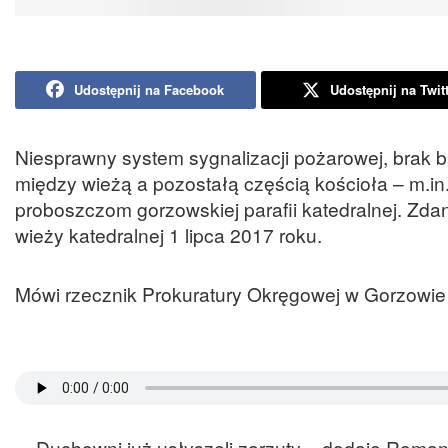
Udostępnij na Facebook
Udostępnij na Twit
Niesprawny system sygnalizacji pożarowej, brak ba
między wieżą a pozostałą częścią kościoła – m.in
proboszczom gorzowskiej parafii katedralnej. Zdan
wieży katedralnej 1 lipca 2017 roku.
Mówi rzecznik Prokuratury Okręgowej w Gorzowi
– Duchowni już usłyszeli zarzuty – dodaje Roman