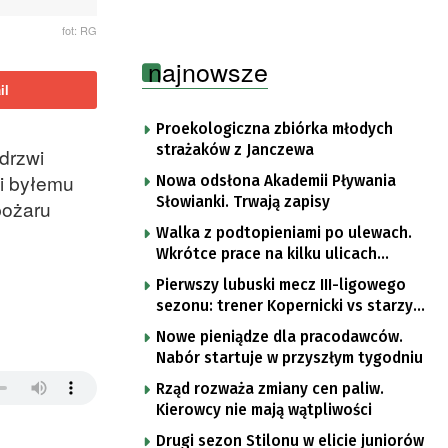
fot: RG
najnowsze
il
Proekologiczna zbiórka młodych
strażaków z Janczewa
drzwi
 i byłemu
Nowa odsłona Akademii Pływania
Słowianki. Trwają zapisy
pożaru
Walka z podtopieniami po ulewach.
Wkrótce prace na kilku ulicach
Gorzowa
Pierwszy lubuski mecz III-ligowego
sezonu: trener Kopernicki vs starzy
znajomi
Nowe pieniądze dla pracodawców.
Nabór startuje w przyszłym tygodniu
Rząd rozważa zmiany cen paliw.
Kierowcy nie mają wątpliwości
Drugi sezon Stilonu w elicie juniorów