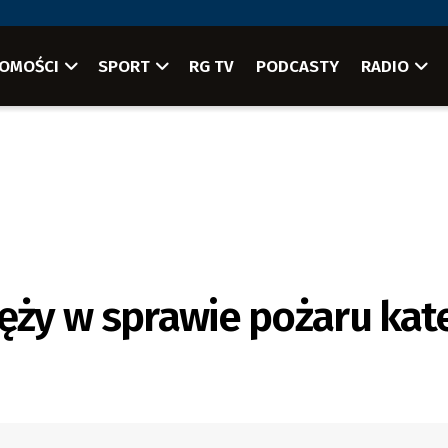
OMOŚCI
SPORT
RG TV
PODCASTY
RADIO
ięży w sprawie pożaru kat