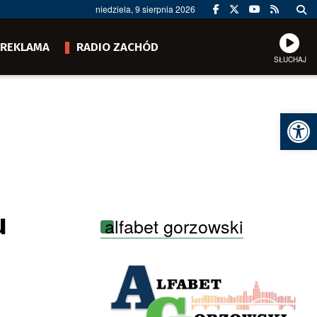
niedziela, 9 sierpnia 2026
REKLAMA
RADIO ZACHÓD
SŁUCHAJ
Ot
u
alfabet gorzowski