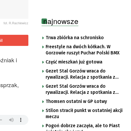
najnowsze
fot. R.Rachlewicz
Trwa zbiórka na schronisko
il
Freestyle na dwóch kółkach. W
Gorzowie ruszył Puchar Polski BMX
źniak i
Część mieszkań już gotowa
Gezet Stal Gorzów wraca do
rywalizacji. Relacja z spotkania z
częstochowskimi lwami u nas!
asprzak,
Gezet Stal Gorzów wraca do
rywalizacji. Relacja z spotkania z
częstochowskimi lwami u nas!
Thomsen ostatni w GP Łotwy
Stilon stracił punkt w ostatniej akcji
meczu
Pogoń dobrze zaczęła, ale to Piast