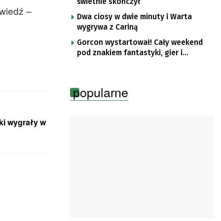
świetnie skończył
źwiedź –
Dwa ciosy w dwie minuty i Warta
wygrywa z Cariną
Gorcon wystartował! Cały weekend
pod znakiem fantastyki, gier i
popkultury
popularne
ki wygrały w