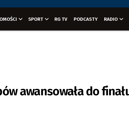
OMOŚCI
SPORT
RG TV
PODCASTY
RADIO
ubów awansowała do finał