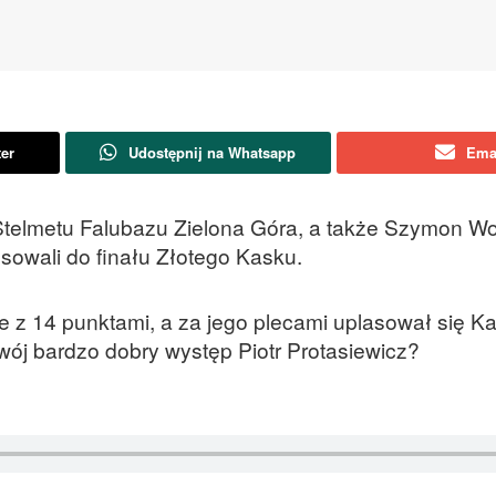
ter
Udostępnij na Whatsapp
Ema
 Stelmetu Falubazu Zielona Góra, a także Szymon Wo
sowali do finału Złotego Kasku.
ie z 14 punktami, a za jego plecami uplasował się K
wój bardzo dobry występ Piotr Protasiewicz?