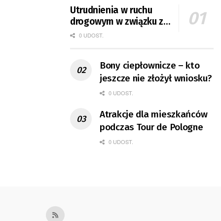
Utrudnienia w ruchu
drogowym w związku z
Tour de Pologne
0 UDOST.
Bony ciepłownicze – kto
jeszcze nie złożył wniosku?
0 UDOST.
Atrakcje dla mieszkańców
podczas Tour de Pologne
0 UDOST.