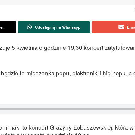
ter
Udostępnij na Whatsapp
Ema
uje 5 kwietnia o godzinie 19,30 koncert zatytułowan
ędzie to mieszanka popu, elektroniki i hip-hopu, a 
iniak, to koncert Grażyny Łobaszewskiej, która w 
wietnia w sobotę o godzinie 19,oo.