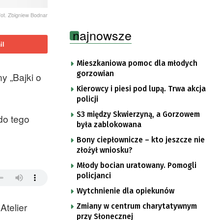
fot. Zbigniew Bodnar
najnowsze
il
Mieszkaniowa pomoc dla młodych
gorzowian
y „Bajki o
Kierowcy i piesi pod lupą. Trwa akcja
policji
S3 między Skwierzyną, a Gorzowem
do tego
była zablokowana
Bony ciepłownicze – kto jeszcze nie
złożył wniosku?
Młody bocian uratowany. Pomogli
policjanci
Wytchnienie dla opiekunów
Atelier
Zmiany w centrum charytatywnym
przy Słonecznej