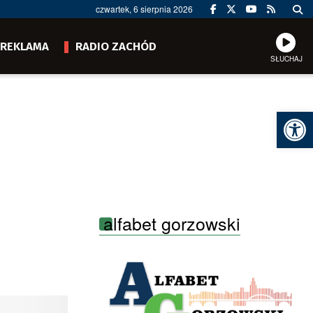
czwartek, 6 sierpnia 2026
REKLAMA
RADIO ZACHÓD
SŁUCHAJ
Ot
alfabet gorzowski