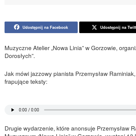
Udostępnij na Facebook
Udostępnij na Twit
Muzyczne Atelier „Nowa Linia” w Gorzowie, organiz
Dorosłych”.
Jak mówi jazzowy pianista Przemysław Raminiak, b
frapujące teksty:
Drugie wydarzenie, które anonsuje Przemysław Ram
Muzycznym :Nowa Linia” w Gorzowie, wystapi 13 k