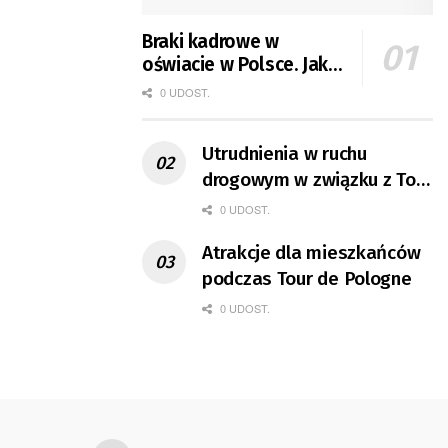
Braki kadrowe w
oświacie w Polsce. Jak
jest w Gorzowie?
0 UDOST.
Utrudnienia w ruchu
drogowym w związku z Tour
de Pologne
0 UDOST.
Atrakcje dla mieszkańców
podczas Tour de Pologne
0 UDOST.