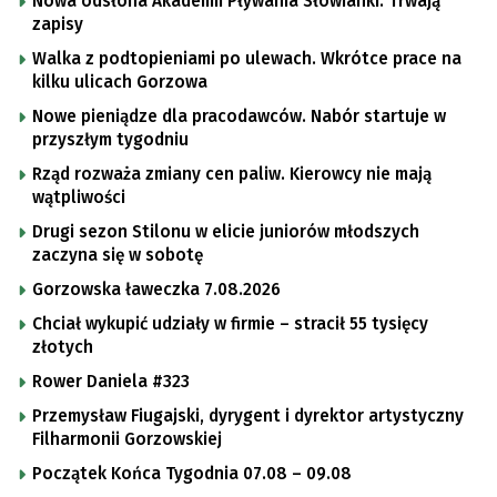
Nowa odsłona Akademii Pływania Słowianki. Trwają
zapisy
Walka z podtopieniami po ulewach. Wkrótce prace na
kilku ulicach Gorzowa
Nowe pieniądze dla pracodawców. Nabór startuje w
przyszłym tygodniu
Rząd rozważa zmiany cen paliw. Kierowcy nie mają
wątpliwości
Drugi sezon Stilonu w elicie juniorów młodszych
zaczyna się w sobotę
Gorzowska ławeczka 7.08.2026
Chciał wykupić udziały w firmie – stracił 55 tysięcy
złotych
Rower Daniela #323
Przemysław Fiugajski, dyrygent i dyrektor artystyczny
Filharmonii Gorzowskiej
Początek Końca Tygodnia 07.08 – 09.08