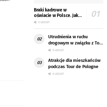
Braki kadrowe w
oświacie w Polsce. Jak
jest w Gorzowie?
0 UDOST.
Utrudnienia w ruchu
drogowym w związku z Tour
de Pologne
0 UDOST.
Atrakcje dla mieszkańców
podczas Tour de Pologne
0 UDOST.