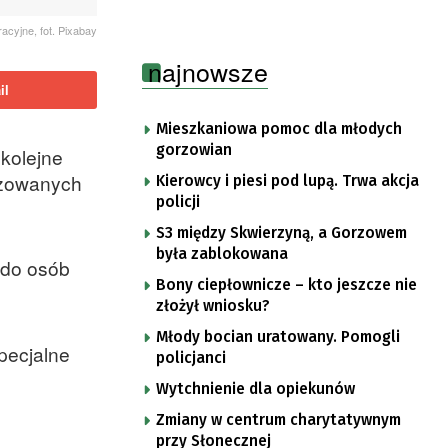
tracyjne, fot. Pixabay
najnowsze
il
Mieszkaniowa pomoc dla młodych
gorzowian
kolejne
izowanych
Kierowcy i piesi pod lupą. Trwa akcja
policji
S3 między Skwierzyną, a Gorzowem
była zablokowana
 do osób
Bony ciepłownicze – kto jeszcze nie
złożył wniosku?
Młody bocian uratowany. Pomogli
pecjalne
policjanci
Wytchnienie dla opiekunów
Zmiany w centrum charytatywnym
przy Słonecznej