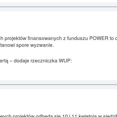
ch projektów finansowanych z funduszu POWER to 
stanowi spore wyzwanie.
ofertą – dodaje rzeczniczka WUP:
wych projektów odbędą się 10 i 11 kwietnia w siedz