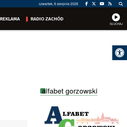
czwartek, 6 sierpnia 2026
REKLAMA
RADIO ZACHÓD
SŁUCHAJ
Ot
alfabet gorzowski