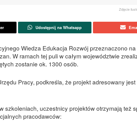
Zdjęcie ilus
ter
Udostępnij na Whatsapp
Ema
racyjnego Wiedza Edukacja Rozwój przeznaczono na 
an. W ramach tej puli w całym województwie zreal
ętych zostanie ok. 1300 osób.
zędu Pracy, podkreśla, że projekt adresowany jest
w szkoleniach, uczestnicy projektów otrzymają też s
ncjalnych pracodawców: