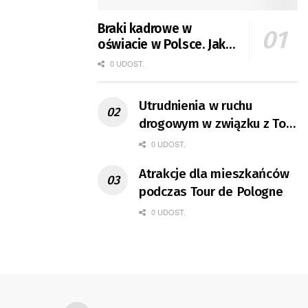
Braki kadrowe w
oświacie w Polsce. Jak
jest w Gorzowie?
0 UDOST.
Utrudnienia w ruchu
drogowym w związku z Tour
de Pologne
0 UDOST.
Atrakcje dla mieszkańców
podczas Tour de Pologne
0 UDOST.