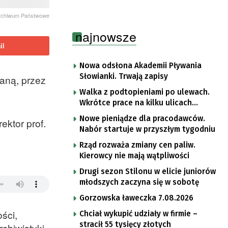
Archiwum Państwowe
najnowsze
il
Nowa odsłona Akademii Pływania
Słowianki. Trwają zapisy
aną, przez
Walka z podtopieniami po ulewach.
Wkrótce prace na kilku ulicach
Gorzowa
Nowe pieniądze dla pracodawców.
ktor prof.
Nabór startuje w przyszłym tygodniu
Rząd rozważa zmiany cen paliw.
Kierowcy nie mają wątpliwości
Drugi sezon Stilonu w elicie juniorów
młodszych zaczyna się w sobotę
Gorzowska ławeczka 7.08.2026
ści,
Chciał wykupić udziały w firmie –
stracił 55 tysięcy złotych
chiwistyki.