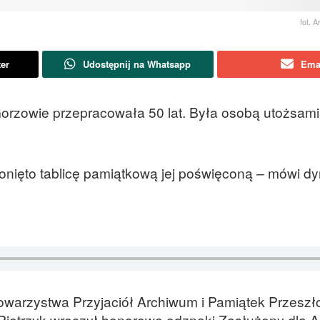
fot. 
ter
Udostępnij na Whatsapp
Ema
rzowie przepracowała 50 lat. Była osobą utożsami
ęto tablicę pamiątkową jej poświęconą – mówi dyre
warzystwa Przyjaciół Archiwum i Pamiątek Przeszło
etrzyk wręczył honorowe odznaki Zasłużony dla Ar