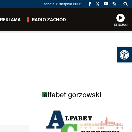
sobota, 8 sierpnia 2026
REKLAMA
RADIO ZACHÓD
SŁUCHAJ
Ot
alfabet gorzowski