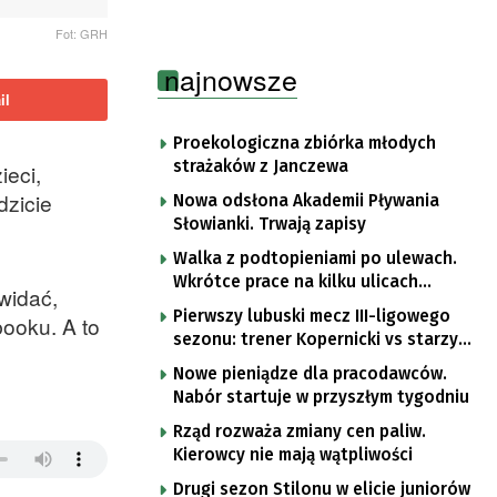
Fot: GRH
najnowsze
il
Proekologiczna zbiórka młodych
strażaków z Janczewa
ieci,
dzicie
Nowa odsłona Akademii Pływania
Słowianki. Trwają zapisy
Walka z podtopieniami po ulewach.
Wkrótce prace na kilku ulicach
widać,
Gorzowa
Pierwszy lubuski mecz III-ligowego
booku. A to
sezonu: trener Kopernicki vs starzy
znajomi
Nowe pieniądze dla pracodawców.
Nabór startuje w przyszłym tygodniu
Rząd rozważa zmiany cen paliw.
Kierowcy nie mają wątpliwości
Drugi sezon Stilonu w elicie juniorów