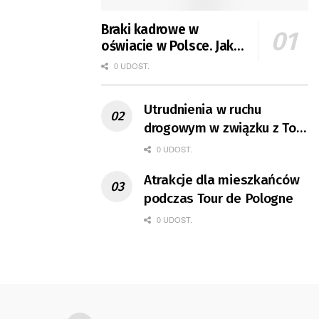
Braki kadrowe w
oświacie w Polsce. Jak
jest w Gorzowie?
0 UDOST.
Utrudnienia w ruchu
drogowym w związku z Tour
de Pologne
0 UDOST.
Atrakcje dla mieszkańców
podczas Tour de Pologne
0 UDOST.