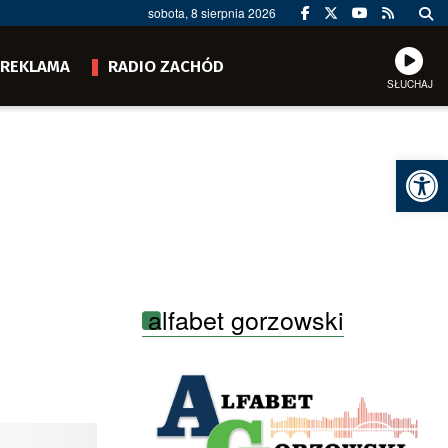
sobota, 8 sierpnia 2026
REKLAMA
RADIO ZACHÓD
SŁUCHAJ
Ot
alfabet gorzowski