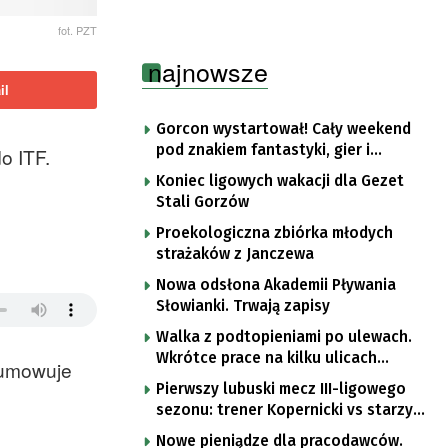
fot. PZT
najnowsze
il
Gorcon wystartował! Cały weekend
pod znakiem fantastyki, gier i
o ITF.
popkultury
Koniec ligowych wakacji dla Gezet
Stali Gorzów
Proekologiczna zbiórka młodych
strażaków z Janczewa
Nowa odsłona Akademii Pływania
Słowianki. Trwają zapisy
Walka z podtopieniami po ulewach.
Wkrótce prace na kilku ulicach
dsumowuje
Gorzowa
Pierwszy lubuski mecz III-ligowego
sezonu: trener Kopernicki vs starzy
znajomi
Nowe pieniądze dla pracodawców.