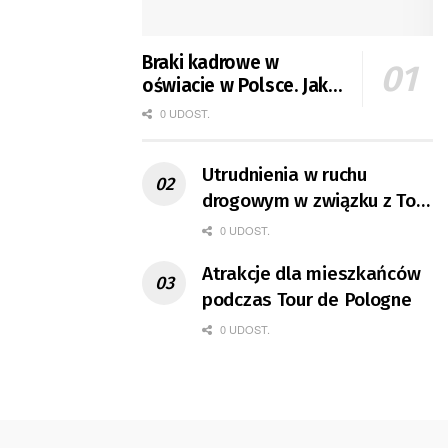
Braki kadrowe w
oświacie w Polsce. Jak
jest w Gorzowie?
0 UDOST.
Utrudnienia w ruchu
drogowym w związku z Tour
de Pologne
0 UDOST.
Atrakcje dla mieszkańców
podczas Tour de Pologne
0 UDOST.