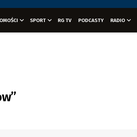
OMOŚCI
SPORT
RG TV
PODCASTY
RADIO
ów”