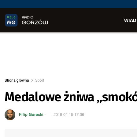
WIAD
Strona główna
Sport
Medalowe żniwa „smok
Filip Górecki
2019-04-15 17:06