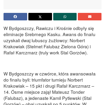
W Bydgoszczy, Rawiczu i Krośnie odbyły się
eliminacje Srebrnego Kasku. Awans do finału
uzyskali dwaj lubuscy żużlowcy: Norbert
Krakowiak (Stelmet Falubaz Zielona Góra) i
Rafał Karczmarz (truly work Stal Gorzów).
W Bydgoszczy w czwórce, która awansowała
do finału byli: triumfator turnieju Norbert
Krakowiak – 15 pkt i drugi Rafał Karczmarz –
14. Ósme miejsce zajął Mateusz Tonder
(Falubaz), a jedenaste Kamil Pytlewski (Stal
Gorzów) – obaj uzyskali po 5 punktów. W