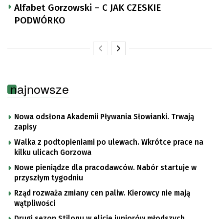
Alfabet Gorzowski – C JAK CZESKIE
PODWÓRKO
najnowsze
Nowa odsłona Akademii Pływania Słowianki. Trwają
zapisy
Walka z podtopieniami po ulewach. Wkrótce prace na
kilku ulicach Gorzowa
Nowe pieniądze dla pracodawców. Nabór startuje w
przyszłym tygodniu
Rząd rozważa zmiany cen paliw. Kierowcy nie mają
wątpliwości
Drugi sezon Stilonu w elicie juniorów młodszych