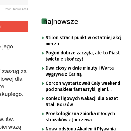
foto: RadioFAMA
najnowsze
il
Stilon stracił punkt w ostatniej akcji
meczu
o jego
Pogoń dobrze zaczęła, ale to Piast
świetnie skończył
Dwa ciosy w dwie minuty i Warta
i zasług za
wygrywa z Cariną
iowej dla
Gorcon wystartował! Cały weekend
że
pod znakiem fantastyki, gier i
skupiego.
popkultury
Koniec ligowych wakacji dla Gezet
Stali Gorzów
Proekologiczna zbiórka młodych
w. św.
strażaków z Janczewa
 pierwszą
Nowa odsłona Akademii Pływania