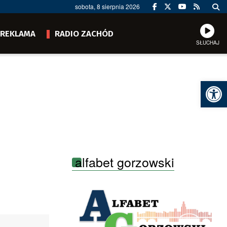
sobota, 8 sierpnia 2026
REKLAMA
RADIO ZACHÓD
SŁUCHAJ
Ot
alfabet gorzowski