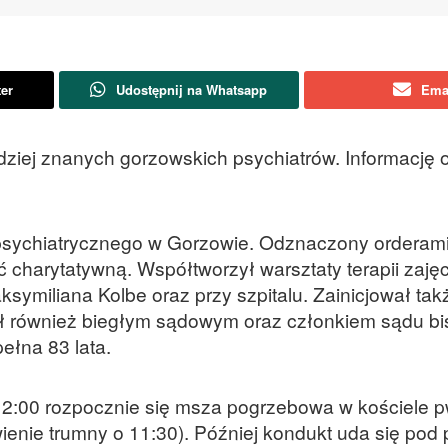
ter
Udostępnij na Whatsapp
Ema
dziej znanych gorzowskich psychiatrów. Informację 
a psychiatrycznego w Gorzowie. Odznaczony orderam
ć charytatywną. Współtworzył warsztaty terapii zajęc
symiliana Kolbe oraz przy szpitalu. Zainicjował tak
Był również biegłym sądowym oraz członkiem sądu bi
pełna 83 lata.
12:00 rozpocznie się msza pogrzebowa w kościele p
ienie trumny o 11:30). Później kondukt uda się pod