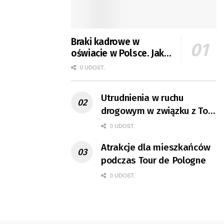
Braki kadrowe w
oświacie w Polsce. Jak
jest w Gorzowie?
0 UDOST.
Utrudnienia w ruchu
drogowym w związku z Tour
de Pologne
0 UDOST.
Atrakcje dla mieszkańców
podczas Tour de Pologne
0 UDOST.