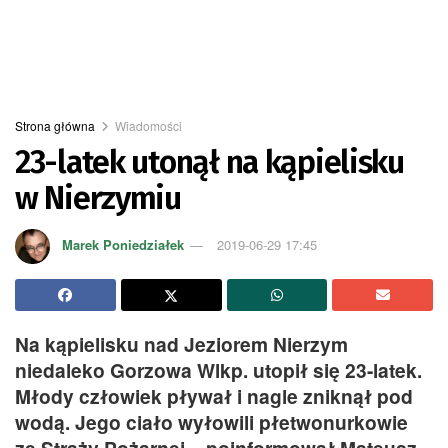
Strona główna
Wiadomości
23-latek utonął na kąpielisku
w Nierzymiu
Marek Poniedziałek
2019-06-29 17:45
Na kąpielisku nad Jeziorem Nierzym
niedaleko Gorzowa Wlkp. utopił się 23-latek.
Młody człowiek pływał i nagle zniknął pod
wodą. Jego ciało wyłowili płetwonurkowie
ze Straży Pożarnej – poinformował Mateusz