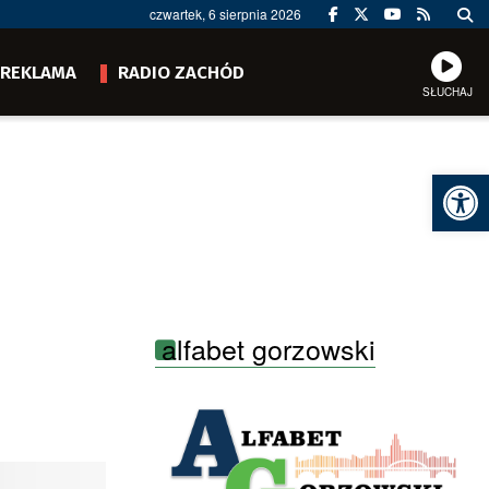
czwartek, 6 sierpnia 2026
REKLAMA
RADIO ZACHÓD
SŁUCHAJ
Ot
alfabet gorzowski