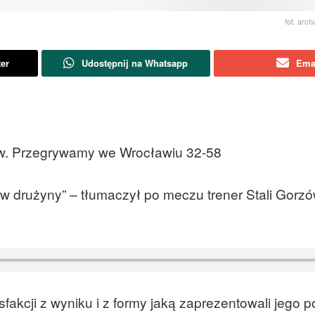
fot. ar
ter
Udostępnij na Whatsapp
Ema
rzów. Przegrywamy we Wrocławiu 32-58
rów drużyny” – tłumaczył po meczu trener Stali Gorz
fakcji z wyniku i z formy jaką zaprezentowali jego 