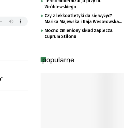
Termomodernizacja przy ul.
Wróblewskiego
Czy z lekkoatletyki da się wyżyć?
Marika Majewska i Kaja Wesołowska
o płotkarskiej codzienności
Mocno zmieniony skład zaplecza
Cuprum Stilonu
popularne
a”