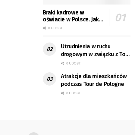
Braki kadrowe w
oświacie w Polsce. Jak
jest w Gorzowie?
0 UDOST.
Utrudnienia w ruchu
drogowym w związku z Tour
de Pologne
0 UDOST.
Atrakcje dla mieszkańców
podczas Tour de Pologne
0 UDOST.