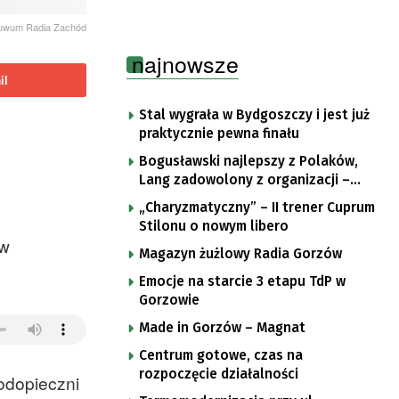
chuwum Radia Zachód
najnowsze
il
Stal wygrała w Bydgoszczy i jest już
praktycznie pewna finału
Bogusławski najlepszy z Polaków,
Lang zadowolony z organizacji –
komentarze po trzecim etapie Tour
„Charyzmatyczny” – II trener Cuprum
de Pologne
Stilonu o nowym libero
ów
Magazyn żużlowy Radia Gorzów
Emocje na starcie 3 etapu TdP w
Gorzowie
Made in Gorzów – Magnat
Centrum gotowe, czas na
rozpoczęcie działalności
podopieczni