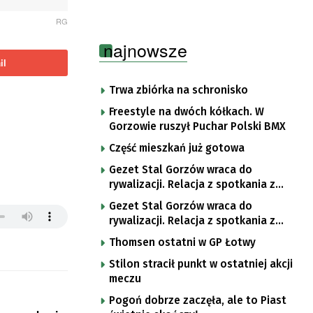
RG
najnowsze
il
Trwa zbiórka na schronisko
Freestyle na dwóch kółkach. W
Gorzowie ruszył Puchar Polski BMX
Część mieszkań już gotowa
Gezet Stal Gorzów wraca do
rywalizacji. Relacja z spotkania z
częstochowskimi lwami u nas!
Gezet Stal Gorzów wraca do
rywalizacji. Relacja z spotkania z
częstochowskimi lwami u nas!
Thomsen ostatni w GP Łotwy
Stilon stracił punkt w ostatniej akcji
meczu
Pogoń dobrze zaczęła, ale to Piast