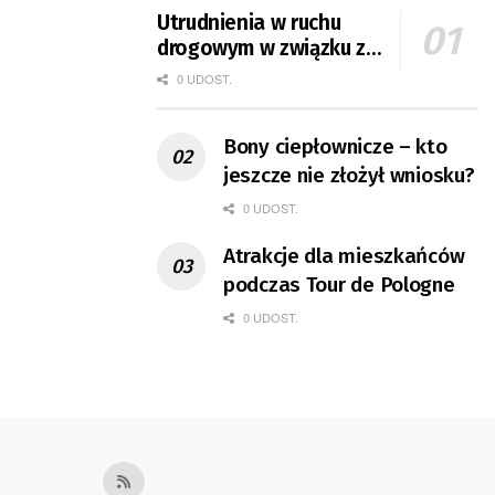
Utrudnienia w ruchu
drogowym w związku z
Tour de Pologne
0 UDOST.
Bony ciepłownicze – kto
jeszcze nie złożył wniosku?
0 UDOST.
Atrakcje dla mieszkańców
podczas Tour de Pologne
0 UDOST.