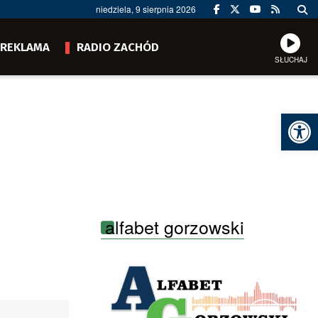
niedziela, 9 sierpnia 2026
REKLAMA
RADIO ZACHÓD
SŁUCHAJ
Ot
alfabet gorzowski