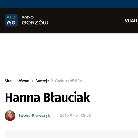
WIAD
Strona główna
Audycje
Gość na 95,6FM
Hanna Błauciak
Iwona Krawczyk
2019-07-04 08:03