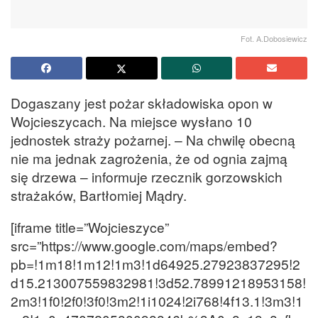
Fot. A.Dobosiewicz
Dogaszany jest pożar składowiska opon w
Wojcieszycach. Na miejsce wysłano 10
jednostek straży pożarnej. – Na chwilę obecną
nie ma jednak zagrożenia, że od ognia zajmą
się drzewa – informuje rzecznik gorzowskich
strażaków, Bartłomiej Mądry.
[iframe title=”Wojcieszyce”
src=”https://www.google.com/maps/embed?
pb=!1m18!1m12!1m3!1d64925.27923837295!2
d15.213007559832981!3d52.78991218953158!
2m3!1f0!2f0!3f0!3m2!1i1024!2i768!4f13.1!3m3!1