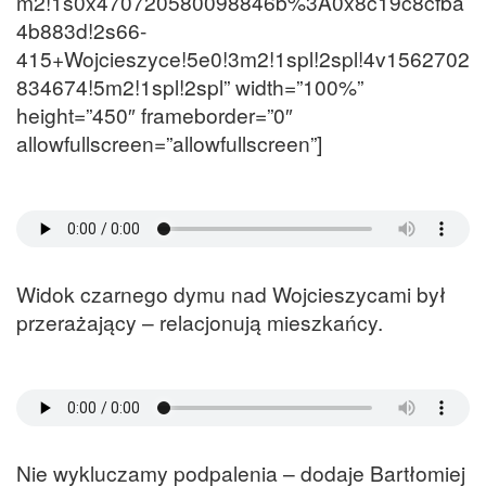
m2!1s0x470720580098846b%3A0x8c19c8cfba
4b883d!2s66-
415+Wojcieszyce!5e0!3m2!1spl!2spl!4v1562702
834674!5m2!1spl!2spl” width=”100%”
height=”450″ frameborder=”0″
allowfullscreen=”allowfullscreen”]
Widok czarnego dymu nad Wojcieszycami był
przerażający – relacjonują mieszkańcy.
Nie wykluczamy podpalenia – dodaje Bartłomiej