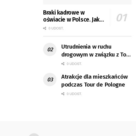
Braki kadrowe w
oświacie w Polsce. Jak
jest w Gorzowie?
0 UDOST.
Utrudnienia w ruchu
drogowym w związku z Tour
de Pologne
0 UDOST.
Atrakcje dla mieszkańców
podczas Tour de Pologne
0 UDOST.