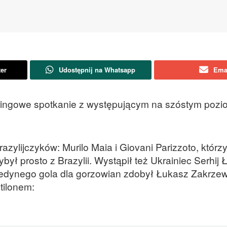
ter
Udostępnij na Whatsapp
Ema
paringowe spotkanie z występującym na szóstym pozi
ylijczyków: Murilo Maia i Giovani Parizzoto, którzy 
ył prosto z Brazylii. Wystąpił też Ukrainiec Serhij
 jedynego gola dla gorzowian zdobył Łukasz Zakrzews
tilonem: