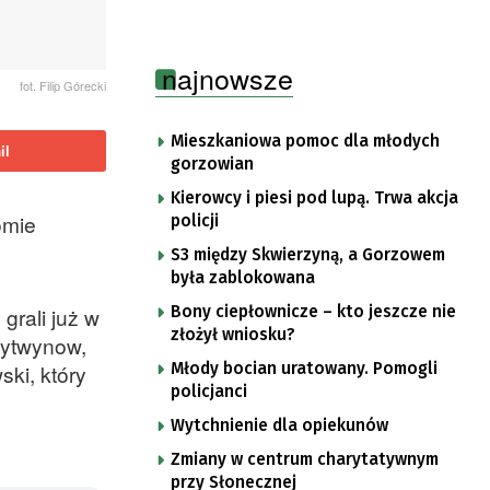
najnowsze
fot. Filip Górecki
Mieszkaniowa pomoc dla młodych
il
gorzowian
Kierowcy i piesi pod lupą. Trwa akcja
omie
policji
S3 między Skwierzyną, a Gorzowem
była zablokowana
Bony ciepłownicze – kto jeszcze nie
grali już w
złożył wniosku?
 Łytwynow,
Młody bocian uratowany. Pomogli
ki, który
policjanci
Wytchnienie dla opiekunów
Zmiany w centrum charytatywnym
przy Słonecznej