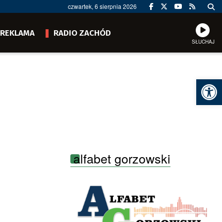
czwartek, 6 sierpnia 2026
REKLAMA
RADIO ZACHÓD
SŁUCHAJ
Ot
alfabet gorzowski