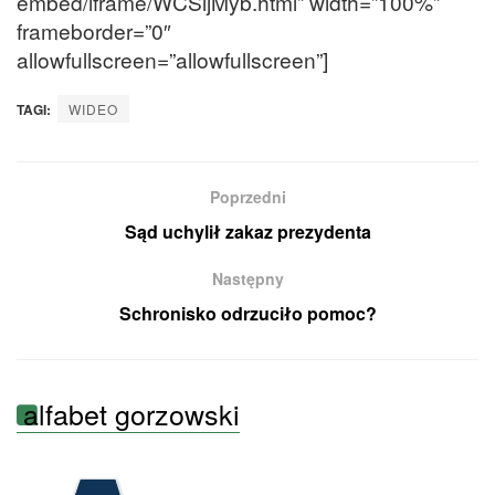
embed/iframe/WCSljMyb.html” width=”100%”
frameborder=”0″
allowfullscreen=”allowfullscreen”]
TAGI:
WIDEO
Poprzedni
Sąd uchylił zakaz prezydenta
Następny
Schronisko odrzuciło pomoc?
alfabet gorzowski