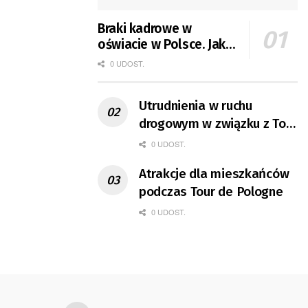
Braki kadrowe w
oświacie w Polsce. Jak
jest w Gorzowie?
0 UDOST.
Utrudnienia w ruchu
drogowym w związku z Tour
de Pologne
0 UDOST.
Atrakcje dla mieszkańców
podczas Tour de Pologne
0 UDOST.