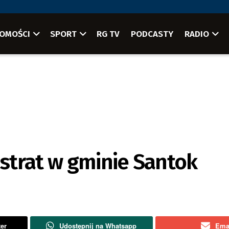
OMOŚCI
SPORT
RG TV
PODCASTY
RADIO
strat w gminie Santok
ter
Udostępnij na Whatsapp
Ema