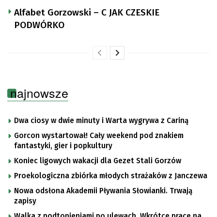
Alfabet Gorzowski – C JAK CZESKIE
PODWÓRKO
najnowsze
Dwa ciosy w dwie minuty i Warta wygrywa z Cariną
Gorcon wystartował! Cały weekend pod znakiem
fantastyki, gier i popkultury
Koniec ligowych wakacji dla Gezet Stali Gorzów
Proekologiczna zbiórka młodych strażaków z Janczewa
Nowa odsłona Akademii Pływania Słowianki. Trwają
zapisy
Walka z podtopieniami po ulewach. Wkrótce prace na