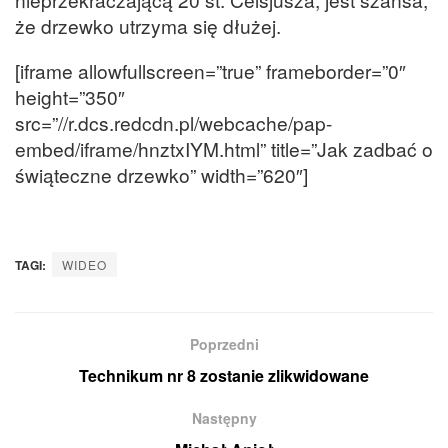
że drzewko utrzyma się dłużej.
[iframe allowfullscreen=”true” frameborder=”0″
height=”350″
src=”//r.dcs.redcdn.pl/webcache/pap-
embed/iframe/hnztxIYM.html” title=”Jak zadbać o
świąteczne drzewko” width=”620″]
TAGI:
WIDEO
Poprzedni
Technikum nr 8 zostanie zlikwidowane
Następny