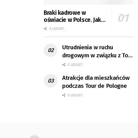
Braki kadrowe w
oświacie w Polsce. Jak
jest w Gorzowie?
0 UDOST.
Utrudnienia w ruchu
drogowym w związku z Tour
de Pologne
0 UDOST.
Atrakcje dla mieszkańców
podczas Tour de Pologne
0 UDOST.