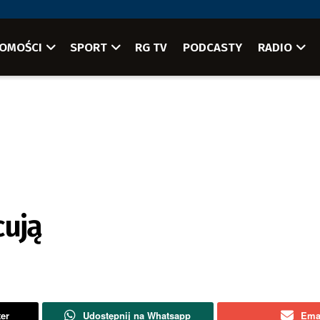
OMOŚCI
SPORT
RG TV
PODCASTY
RADIO
cują
ter
Udostępnij na Whatsapp
Ema