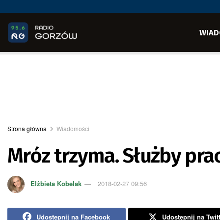
WIAD
Strona główna
Wiadomości
Mróz trzyma. Służby pra
Elżbieta Kobelak
2018-02-27 09:56
Udostępnij na Facebook
Udostępnij na Twit