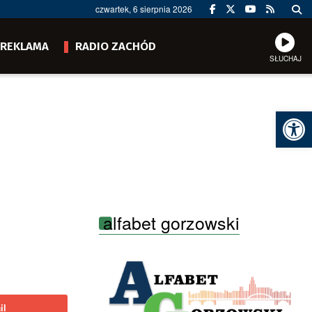
czwartek, 6 sierpnia 2026
REKLAMA
RADIO ZACHÓD
SŁUCHAJ
Ot
alfabet gorzowski
il