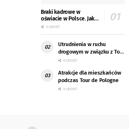
Braki kadrowe w
oświacie w Polsce. Jak
jest w Gorzowie?
0 UDOST.
Utrudnienia w ruchu
drogowym w związku z Tour
de Pologne
0 UDOST.
Atrakcje dla mieszkańców
podczas Tour de Pologne
0 UDOST.