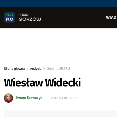
WIAD
Strona główna
Audycje
Gość na 95,6FM
Wiesław Widecki
Iwona Krawczyk
2018-04-04 08:27