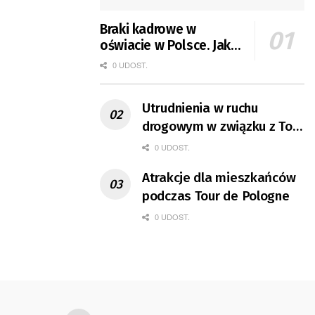
Braki kadrowe w
oświacie w Polsce. Jak
jest w Gorzowie?
0 UDOST.
Utrudnienia w ruchu
drogowym w związku z Tour
de Pologne
0 UDOST.
Atrakcje dla mieszkańców
podczas Tour de Pologne
0 UDOST.