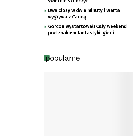
świetnie skończył
Dwa ciosy w dwie minuty i Warta
wygrywa z Cariną
Gorcon wystartował! Cały weekend
pod znakiem fantastyki, gier i
popkultury
popularne