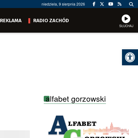
niedziela, 9 sierpnia 2026
REKLAMA
RADIO ZACHÓD
SŁUCHAJ
Ot
alfabet gorzowski