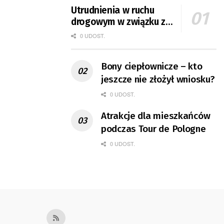
Utrudnienia w ruchu
drogowym w związku z
Tour de Pologne
0 UDOST.
Bony ciepłownicze – kto
jeszcze nie złożył wniosku?
0 UDOST.
Atrakcje dla mieszkańców
podczas Tour de Pologne
0 UDOST.