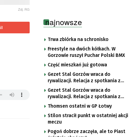
Zdj. RG
najnowsze
il
Trwa zbiórka na schronisko
Freestyle na dwóch kółkach. W
Gorzowie ruszył Puchar Polski BMX
Część mieszkań już gotowa
Gezet Stal Gorzów wraca do
rywalizacji. Relacja z spotkania z
częstochowskimi lwami u nas!
Gezet Stal Gorzów wraca do
rywalizacji. Relacja z spotkania z
częstochowskimi lwami u nas!
Thomsen ostatni w GP Łotwy
Stilon stracił punkt w ostatniej akcji
meczu
Pogoń dobrze zaczęła, ale to Piast