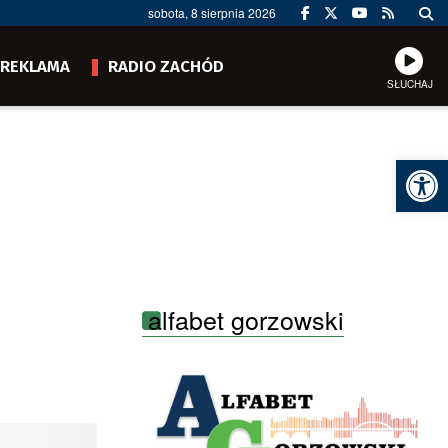
sobota, 8 sierpnia 2026
REKLAMA
RADIO ZACHÓD
SŁUCHAJ
Ot
alfabet gorzowski