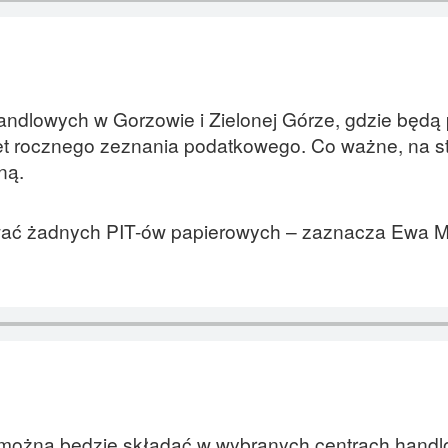
handlowych w Gorzowie i Zielonej Górze, gdzie będą
net rocznego zeznania podatkowego. Co ważne, na s
ną.
ować żadnych PIT-ów papierowych – zaznacza Ewa M
e można będzie składać w wybranych centrach hand