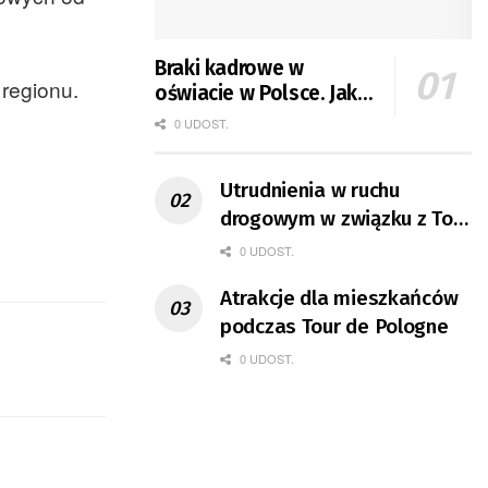
Braki kadrowe w
regionu.
oświacie w Polsce. Jak
jest w Gorzowie?
0 UDOST.
Utrudnienia w ruchu
drogowym w związku z Tour
de Pologne
0 UDOST.
Atrakcje dla mieszkańców
podczas Tour de Pologne
0 UDOST.