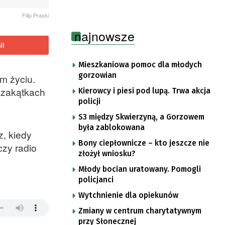
Filip Praski
najnowsze
il
Mieszkaniowa pomoc dla młodych
gorzowian
m życiu.
h zakątkach
Kierowcy i piesi pod lupą. Trwa akcja
policji
S3 między Skwierzyną, a Gorzowem
była zablokowana
, kiedy
Bony ciepłownicze – kto jeszcze nie
czy radio
złożył wniosku?
Młody bocian uratowany. Pomogli
policjanci
Wytchnienie dla opiekunów
Zmiany w centrum charytatywnym
przy Słonecznej