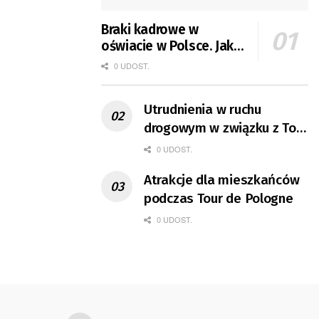
Braki kadrowe w
oświacie w Polsce. Jak
jest w Gorzowie?
0 UDOST.
Utrudnienia w ruchu
drogowym w związku z Tour
de Pologne
0 UDOST.
Atrakcje dla mieszkańców
podczas Tour de Pologne
0 UDOST.