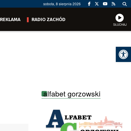
sobota, 8 sierpnia 2026
REKLAMA
RADIO ZACHÓD
SŁUCHAJ
Ot
alfabet gorzowski