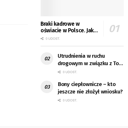
Braki kadrowe w
oświacie w Polsce. Jak
jest w Gorzowie?
0 UDOST.
Utrudnienia w ruchu
drogowym w związku z Tour
de Pologne
0 UDOST.
Bony ciepłownicze – kto
jeszcze nie złożył wniosku?
0 UDOST.