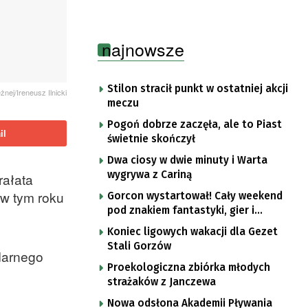
najnowsze
Stilon stracił punkt w ostatniej akcji
nej/Ireneusz Ilnicki
meczu
Pogoń dobrze zaczęła, ale to Piast
il
świetnie skończył
Dwa ciosy w dwie minuty i Warta
wygrywa z Cariną
rałata
 w tym roku
Gorcon wystartował! Cały weekend
pod znakiem fantastyki, gier i
popkultury
Koniec ligowych wakacji dla Gezet
Stali Gorzów
darnego
Proekologiczna zbiórka młodych
strażaków z Janczewa
Nowa odsłona Akademii Pływania