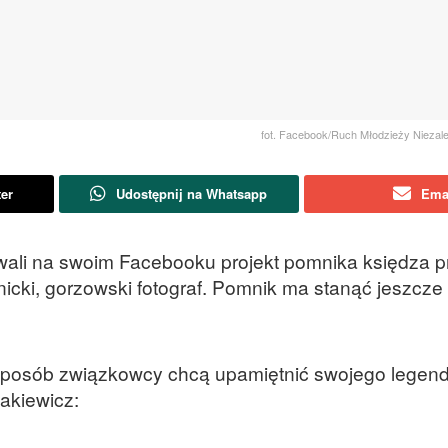
fot. Facebook/Ruch Młodzieży Niezależ
ter
Udostępnij na Whatsapp
Ema
ali na swoim Facebooku projekt pomnika księdza p
nicki, gorzowski fotograf. Pomnik ma stanąć jeszcze
 sposób związkowcy chcą upamiętnić swojego legen
akiewicz: