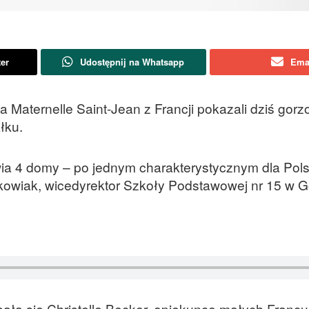
ter
Udostępnij na Whatsapp
Ema
 Maternelle Saint-Jean z Francji pokazali dziś gor
łku.
awia 4 domy – po jednym charakterystycznym dla Pols
ankowiak, wicedyrektor Szkoły Podstawowej nr 15 w G
ła się Christelle Becker, opiekunce małych Francu