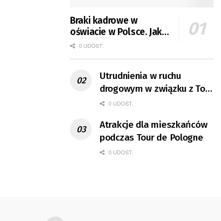
Braki kadrowe w
oświacie w Polsce. Jak
jest w Gorzowie?
0 UDOST.
Utrudnienia w ruchu
drogowym w związku z Tour
de Pologne
0 UDOST.
Atrakcje dla mieszkańców
podczas Tour de Pologne
0 UDOST.