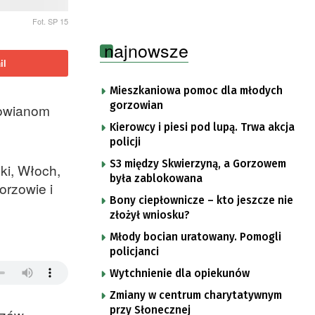
Fot. SP 15
najnowsze
il
Mieszkaniowa pomoc dla młodych
gorzowian
zowianom
Kierowcy i piesi pod lupą. Trwa akcja
policji
S3 między Skwierzyną, a Gorzowem
ki, Włoch,
była zablokowana
orzowie i
Bony ciepłownicze – kto jeszcze nie
złożył wniosku?
Młody bocian uratowany. Pomogli
policjanci
Wytchnienie dla opiekunów
Zmiany w centrum charytatywnym
przy Słonecznej
zów. –