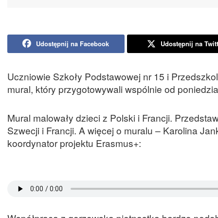
Udostępnij na Facebook
Udostępnij na Twit
Uczniowie Szkoły Podstawowej nr 15 i Przedszkola
mural, który przygotowywali wspólnie od poniedzia
Mural malowały dzieci z Polski i Francji. Przedst
Szwecji i Francji. A więcej o muralu – Karolina J
koordynator projektu Erasmus+:
Współpraca z gorzowską piętnastką bardzo podoba