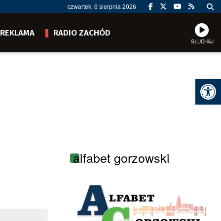
czwartek, 6 sierpnia 2026
REKLAMA
RADIO ZACHÓD
SŁUCHAJ
Ot
alfabet gorzowski