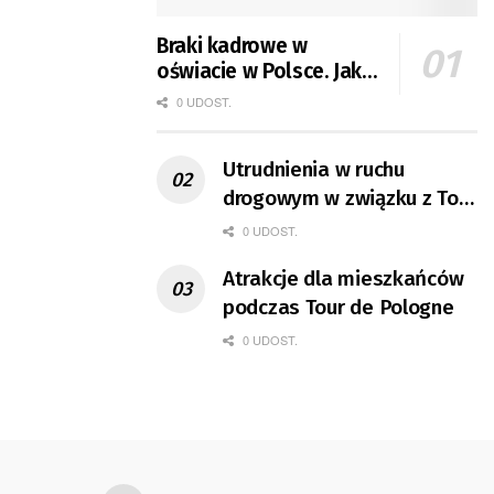
Braki kadrowe w
oświacie w Polsce. Jak
jest w Gorzowie?
0 UDOST.
Utrudnienia w ruchu
drogowym w związku z Tour
de Pologne
0 UDOST.
Atrakcje dla mieszkańców
podczas Tour de Pologne
0 UDOST.