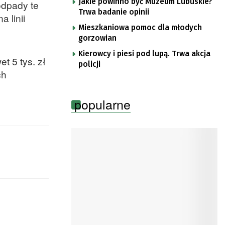
Jakie powinno być Muzeum Lubuskie?
odpady te
Trwa badanie opinii
 linii
Mieszkaniowa pomoc dla młodych
gorzowian
Kierowcy i piesi pod lupą. Trwa akcja
t 5 tys. zł
policji
ch
popularne