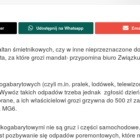
ter
Udostępnij na Whatsapp
Ema
tan śmietnikowych, czy w inne nieprzeznaczone do
a, za które grozi mandat- przypomina biuro Związ
barytowych (czyli m.in. pralek, lodówek, telewizo
. Wywóz takich odpadów trzeba jednak zgłosić dzień
rane, a ich właścicielowi grozi grzywna do 500 zł za
a MG6.
lkogabarytowymi nie są gruz i części samochodowe
 pozbywanie się odpadów poremontowych, które 