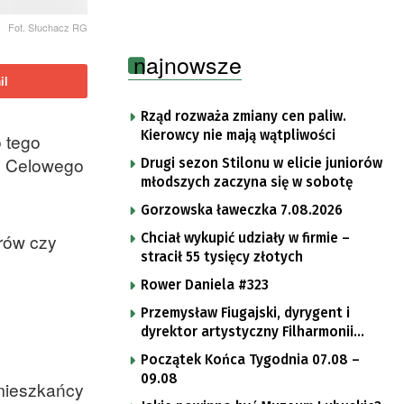
Fot. Słuchacz RG
najnowsze
il
Rząd rozważa zmiany cen paliw.
Kierowcy nie mają wątpliwości
 tego
ku Celowego
Drugi sezon Stilonu w elicie juniorów
młodszych zaczyna się w sobotę
Gorzowska ławeczka 7.08.2026
rów czy
Chciał wykupić udziały w firmie –
stracił 55 tysięcy złotych
Rower Daniela #323
Przemysław Fiugajski, dyrygent i
dyrektor artystyczny Filharmonii
Gorzowskiej
Początek Końca Tygodnia 07.08 –
.
09.08
mieszkańcy