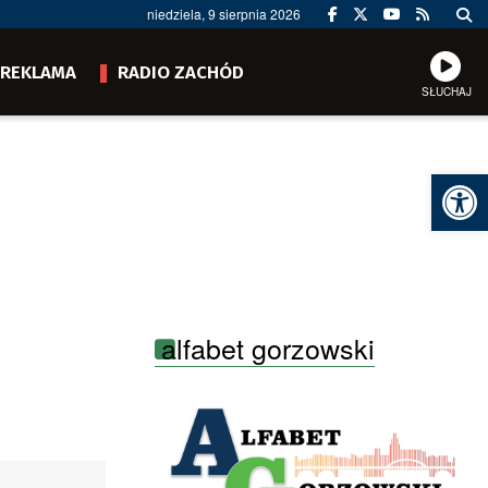
niedziela, 9 sierpnia 2026
REKLAMA
RADIO ZACHÓD
SŁUCHAJ
Ot
alfabet gorzowski