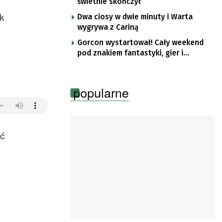
świetnie skończył
k
Dwa ciosy w dwie minuty i Warta
wygrywa z Cariną
Gorcon wystartował! Cały weekend
pod znakiem fantastyki, gier i
popkultury
popularne
ść