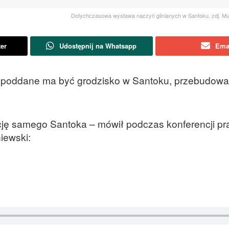
Dotychczasowa wystawa naczyń glinianych w Santoku. zdj. M
ter
Udostępnij na Whatsapp
Ema
cji poddane ma być grodzisko w Santoku, przebudow
ację samego Santoka – mówił podczas konferencji p
iewski: