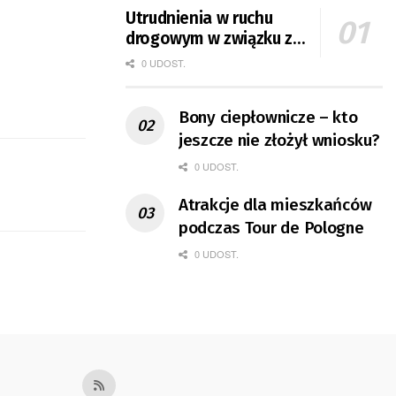
Utrudnienia w ruchu
drogowym w związku z
Tour de Pologne
0 UDOST.
Bony ciepłownicze – kto
jeszcze nie złożył wniosku?
0 UDOST.
Atrakcje dla mieszkańców
podczas Tour de Pologne
0 UDOST.