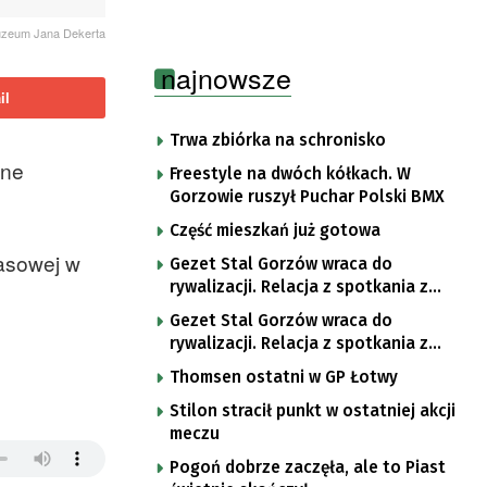
uzeum Jana Dekerta
najnowsze
il
Trwa zbiórka na schronisko
ane
Freestyle na dwóch kółkach. W
Gorzowie ruszył Puchar Polski BMX
Część mieszkań już gotowa
rasowej w
Gezet Stal Gorzów wraca do
rywalizacji. Relacja z spotkania z
częstochowskimi lwami u nas!
Gezet Stal Gorzów wraca do
rywalizacji. Relacja z spotkania z
częstochowskimi lwami u nas!
Thomsen ostatni w GP Łotwy
Stilon stracił punkt w ostatniej akcji
meczu
Pogoń dobrze zaczęła, ale to Piast