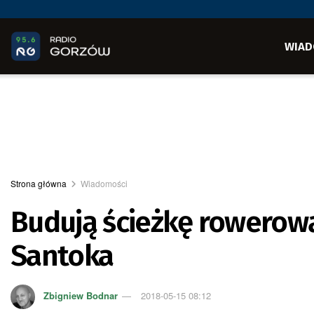
WIAD
Strona główna
Wiadomości
Budują ścieżkę rowerową
Santoka
Zbigniew Bodnar
2018-05-15 08:12