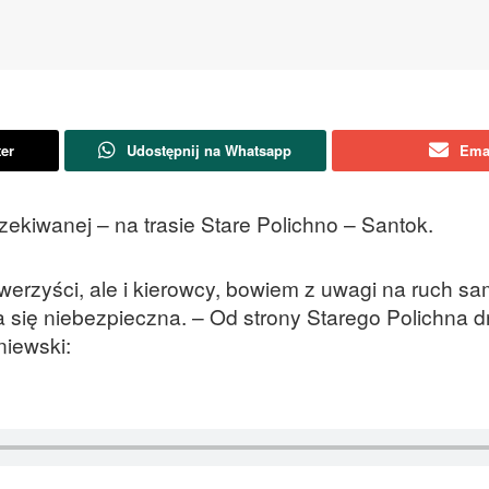
ter
Udostępnij na Whatsapp
Ema
ekiwanej – na trasie Stare Polichno – Santok.
owerzyści, ale i kierowcy, bowiem z uwagi na ruch s
a się niebezpieczna. – Od strony Starego Polichna 
niewski: