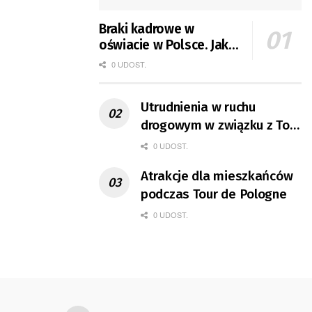
Braki kadrowe w
oświacie w Polsce. Jak
jest w Gorzowie?
0 UDOST.
Utrudnienia w ruchu
drogowym w związku z Tour
de Pologne
0 UDOST.
Atrakcje dla mieszkańców
podczas Tour de Pologne
0 UDOST.