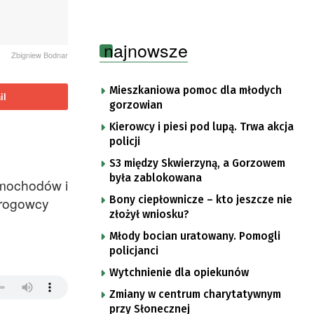
najnowsze
Zbigniew Bodnar
Mieszkaniowa pomoc dla młodych
il
gorzowian
Kierowcy i piesi pod lupą. Trwa akcja
policji
S3 między Skwierzyną, a Gorzowem
była zablokowana
amochodów i
Bony ciepłownicze – kto jeszcze nie
drogowcy
złożył wniosku?
Młody bocian uratowany. Pomogli
policjanci
Wytchnienie dla opiekunów
Zmiany w centrum charytatywnym
przy Słonecznej