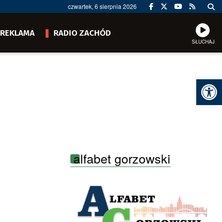
czwartek, 6 sierpnia 2026
REKLAMA
RADIO ZACHÓD
SŁUCHAJ
Ot
alfabet gorzowski