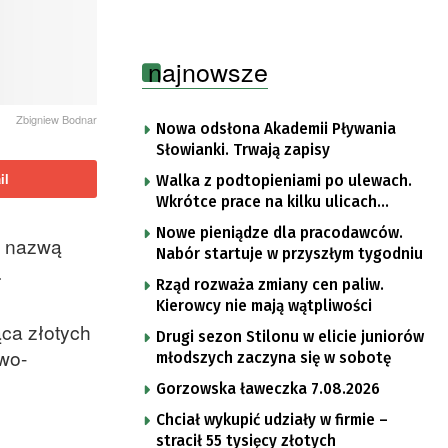
najnowsze
Zbigniew Bodnar
Nowa odsłona Akademii Pływania
Słowianki. Trwają zapisy
il
Walka z podtopieniami po ulewach.
Wkrótce prace na kilku ulicach
Gorzowa
Nowe pieniądze dla pracodawców.
d nazwą
Nabór startuje w przyszłym tygodniu
.
Rząd rozważa zmiany cen paliw.
Kierowcy nie mają wątpliwości
ca złotych
Drugi sezon Stilonu w elicie juniorów
owo-
młodszych zaczyna się w sobotę
Gorzowska ławeczka 7.08.2026
Chciał wykupić udziały w firmie –
stracił 55 tysięcy złotych