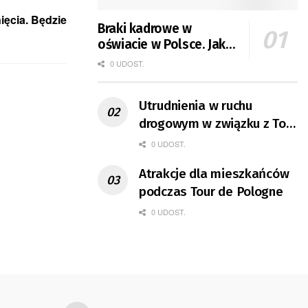
ięcia. Będzie
Braki kadrowe w
oświacie w Polsce. Jak
jest w Gorzowie?
0 UDOST.
Utrudnienia w ruchu
drogowym w związku z Tour
de Pologne
0 UDOST.
Atrakcje dla mieszkańców
podczas Tour de Pologne
0 UDOST.