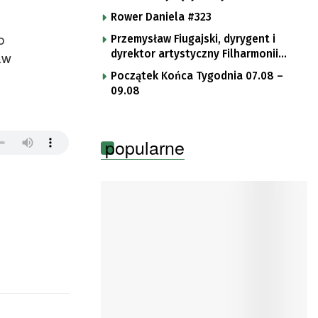
Rower Daniela #323
o
Przemysław Fiugajski, dyrygent i
dyrektor artystyczny Filharmonii
aw
Gorzowskiej
Początek Końca Tygodnia 07.08 –
09.08
popularne