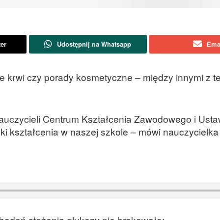
ter
Udostępnij na Whatsapp
Ema
we krwi czy porady kosmetyczne – między innymi z 
nauczycieli Centrum Kształcenia Zawodowego i Ust
 kształcenia w naszej szkole – mówi nauczycielka
 badań stężenia glukozy nie brakowało: