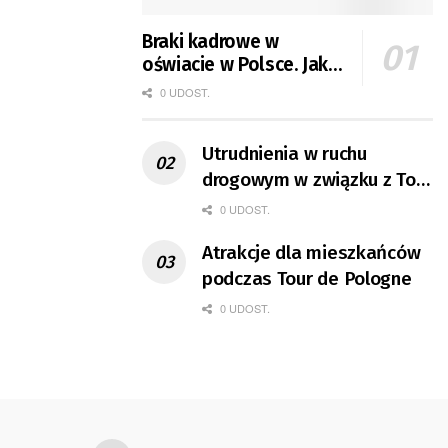
Braki kadrowe w
oświacie w Polsce. Jak
jest w Gorzowie?
0 UDOST.
Utrudnienia w ruchu
drogowym w związku z Tour
de Pologne
0 UDOST.
Atrakcje dla mieszkańców
podczas Tour de Pologne
0 UDOST.