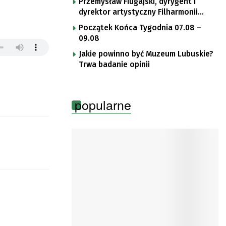
Przemysław Fiugajski, dyrygent i
dyrektor artystyczny Filharmonii
Gorzowskiej
Początek Końca Tygodnia 07.08 –
09.08
Jakie powinno być Muzeum Lubuskie?
Trwa badanie opinii
popularne