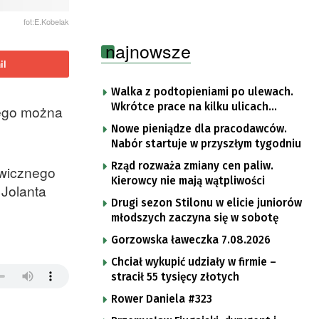
fot:E.Kobelak
najnowsze
il
Walka z podtopieniami po ulewach.
Wkrótce prace na kilku ulicach
tego można
Gorzowa
Nowe pieniądze dla pracodawców.
Nabór startuje w przyszłym tygodniu
Rząd rozważa zmiany cen paliw.
awicznego
Kierowcy nie mają wątpliwości
 Jolanta
Drugi sezon Stilonu w elicie juniorów
młodszych zaczyna się w sobotę
Gorzowska ławeczka 7.08.2026
Chciał wykupić udziały w firmie –
stracił 55 tysięcy złotych
Rower Daniela #323