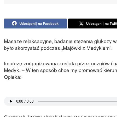
Udostępnij na Facebook
Udostępnij na Twit
Masaże relaksacyjne, badanie stężenia glukozy 
było skorzystać podczas „Majówki z Medykiem”.
Imprezę zorganizowana została przez uczniów i 
Medyk. – W ten sposób chce my promować kierunki
Opieka:
Chętnych, którzy chcieli skorzystać z masażu czy