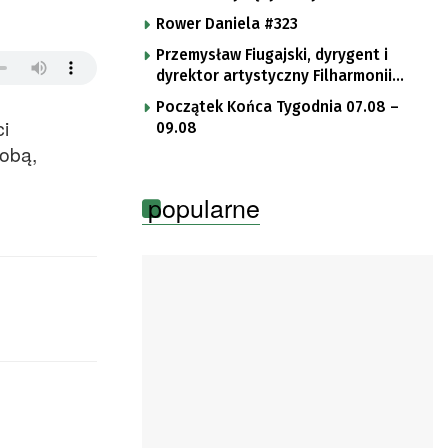
Rower Daniela #323
Przemysław Fiugajski, dyrygent i
dyrektor artystyczny Filharmonii
Gorzowskiej
Początek Końca Tygodnia 07.08 –
ci
09.08
robą,
popularne