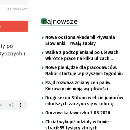
A.Dobosiewicz
najnowsze
il
Nowa odsłona Akademii Pływania
Słowianki. Trwają zapisy
ły po
tycznych i
Walka z podtopieniami po ulewach.
Wkrótce prace na kilku ulicach
Gorzowa
Nowe pieniądze dla pracodawców.
Nabór startuje w przyszłym tygodniu
Rząd rozważa zmiany cen paliw.
Kierowcy nie mają wątpliwości
Drugi sezon Stilonu w elicie juniorów
młodszych zaczyna się w sobotę
Gorzowska ławeczka 7.08.2026
Chciał wykupić udziały w firmie –
stracił 55 tysięcy złotych