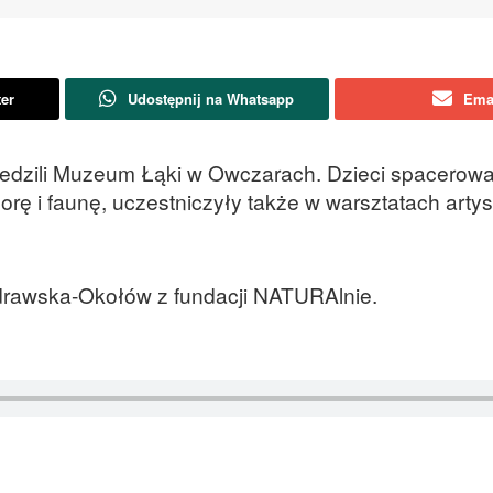
ter
Udostępnij na Whatsapp
Ema
wiedzili Muzeum Łąki w Owczarach. Dzieci spacerowa
rę i faunę, uczestniczyły także w warsztatach artys
drawska-Okołów z fundacji NATURAlnie.