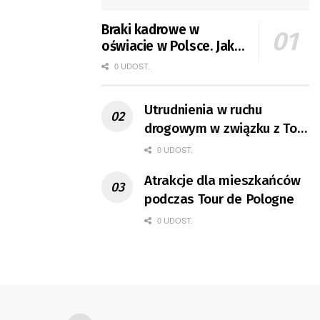
Braki kadrowe w
oświacie w Polsce. Jak
jest w Gorzowie?
0 UDOST.
Utrudnienia w ruchu
drogowym w związku z Tour
de Pologne
0 UDOST.
Atrakcje dla mieszkańców
podczas Tour de Pologne
0 UDOST.