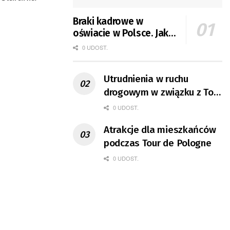
Braki kadrowe w
oświacie w Polsce. Jak
jest w Gorzowie?
0 UDOST.
Utrudnienia w ruchu
drogowym w związku z Tour
de Pologne
0 UDOST.
Atrakcje dla mieszkańców
podczas Tour de Pologne
0 UDOST.