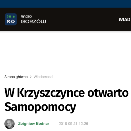
WIAD
Strona główna
Wiadomości
W Krzyszczynce otwart
Samopomocy
Zbigniew Bodnar
2018-05-21 12:26