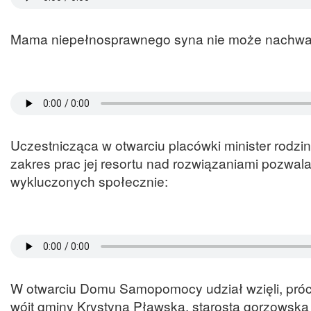
Mama niepełnosprawnego syna nie może nachwalić
Uczestnicząca w otwarciu placówki minister rodziny
zakres prac jej resortu nad rozwiązaniami pozwa
wykluczonych społecznie:
W otwarciu Domu Samopomocy udział wzięli, prócz
wójt gminy Krystyna Pławska, starosta gorzowska