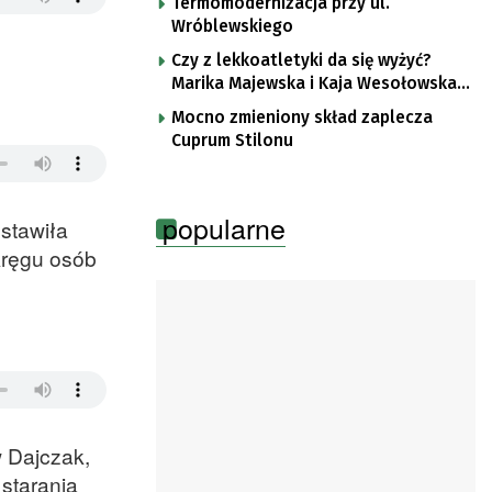
Termomodernizacja przy ul.
Wróblewskiego
Czy z lekkoatletyki da się wyżyć?
Marika Majewska i Kaja Wesołowska
o płotkarskiej codzienności
Mocno zmieniony skład zaplecza
Cuprum Stilonu
popularne
dstawiła
kręgu osób
 Dajczak,
starania