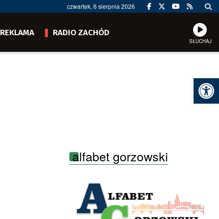
czwartek, 6 sierpnia 2026
REKLAMA
RADIO ZACHÓD
SŁUCHAJ
Ot
alfabet gorzowski