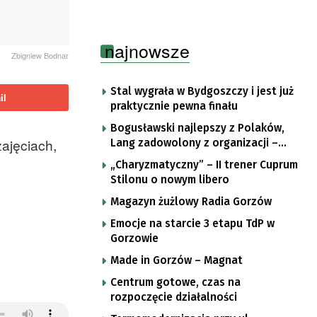
najnowsze
Zbigniew Bodnar
Stal wygrała w Bydgoszczy i jest już
il
praktycznie pewna finału
Bogusławski najlepszy z Polaków,
ajęciach,
Lang zadowolony z organizacji –
komentarze po trzecim etapie Tour
„Charyzmatyczny” – II trener Cuprum
de Pologne
Stilonu o nowym libero
Magazyn żużlowy Radia Gorzów
Emocje na starcie 3 etapu TdP w
Gorzowie
Made in Gorzów – Magnat
Centrum gotowe, czas na
rozpoczęcie działalności