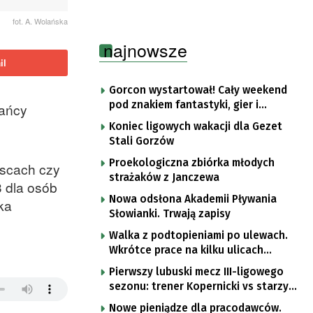
fot. A. Wolańska
najnowsze
il
Gorcon wystartował! Cały weekend
pod znakiem fantastyki, gier i
kańcy
popkultury
Koniec ligowych wakacji dla Gezet
Stali Gorzów
Proekologiczna zbiórka młodych
jscach czy
strażaków z Janczewa
3 dla osób
Nowa odsłona Akademii Pływania
ka
Słowianki. Trwają zapisy
Walka z podtopieniami po ulewach.
Wkrótce prace na kilku ulicach
Gorzowa
Pierwszy lubuski mecz III-ligowego
sezonu: trener Kopernicki vs starzy
znajomi
Nowe pieniądze dla pracodawców.