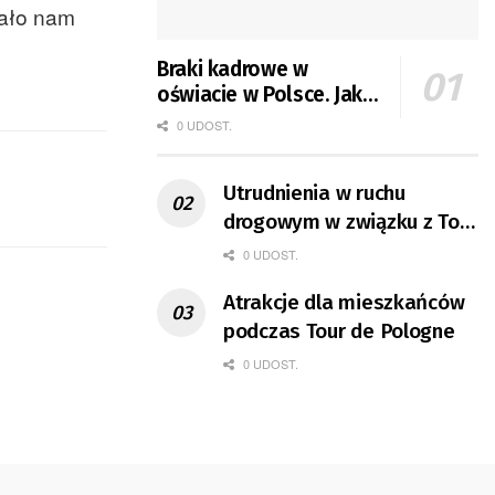
dało nam
Braki kadrowe w
oświacie w Polsce. Jak
jest w Gorzowie?
0 UDOST.
Utrudnienia w ruchu
drogowym w związku z Tour
de Pologne
0 UDOST.
Atrakcje dla mieszkańców
podczas Tour de Pologne
0 UDOST.