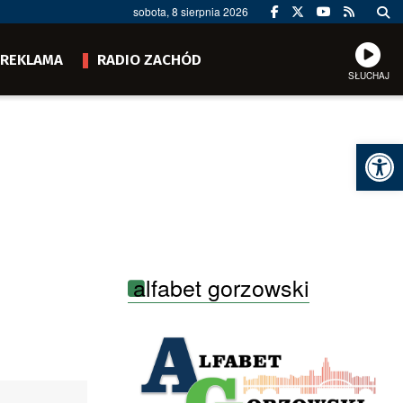
sobota, 8 sierpnia 2026
REKLAMA
RADIO ZACHÓD
SŁUCHAJ
Ot
alfabet gorzowski