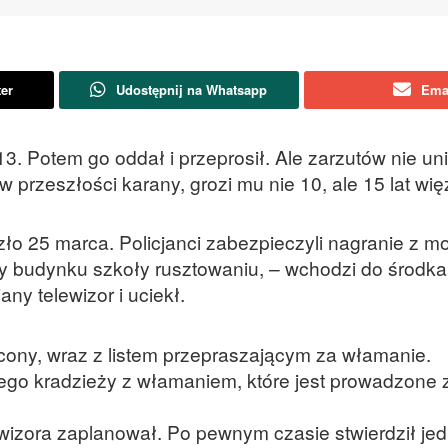
ter
Udostępnij na Whatsapp
Ema
13. Potem go oddał i przeprosił. Ale zarzutów nie uni
przeszłości karany, grozi mu nie 10, ale 15 lat wię
ło 25 marca. Policjanci zabezpieczyli nagranie z mo
y budynku szkoły rusztowaniu, – wchodzi do środka
ny telewizor i uciekł.
ócony, wraz z listem przepraszającym za włamanie.
go kradzieży z włamaniem, które jest prowadzone 
wizora zaplanował. Po pewnym czasie stwierdził jed