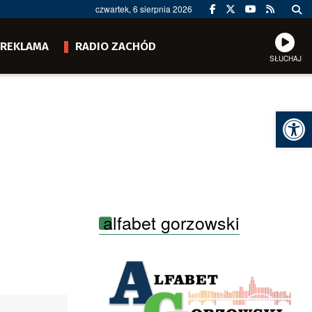
czwartek, 6 sierpnia 2026
REKLAMA
RADIO ZACHÓD
SŁUCHAJ
Ot
alfabet gorzowski