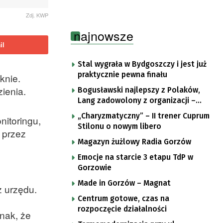
Zdj. KWP
najnowsze
il
Stal wygrała w Bydgoszczy i jest już
praktycznie pewna finału
knie.
zienia.
Bogusławski najlepszy z Polaków,
Lang zadowolony z organizacji –
komentarze po trzecim etapie Tour
„Charyzmatyczny” – II trener Cuprum
nitoringu,
de Pologne
Stilonu o nowym libero
 przez
Magazyn żużlowy Radia Gorzów
Emocje na starcie 3 etapu TdP w
Gorzowie
Made in Gorzów – Magnat
z urzędu.
Centrum gotowe, czas na
rozpoczęcie działalności
nak, że