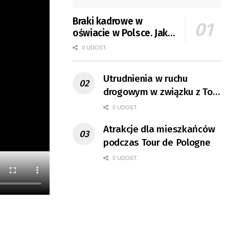
Braki kadrowe w
oświacie w Polsce. Jak
jest w Gorzowie?
0 UDOST.
Utrudnienia w ruchu
drogowym w związku z Tour
de Pologne
0 UDOST.
Atrakcje dla mieszkańców
podczas Tour de Pologne
0 UDOST.