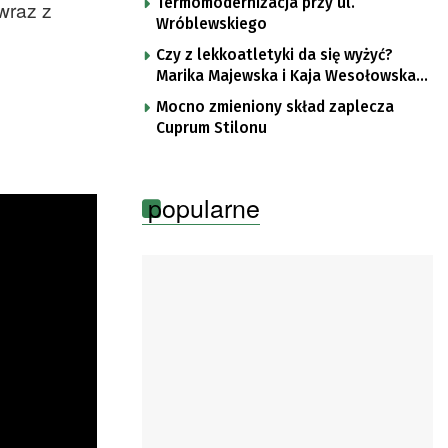
Termomodernizacja przy ul.
wraz z
Wróblewskiego
Czy z lekkoatletyki da się wyżyć?
Marika Majewska i Kaja Wesołowska
o płotkarskiej codzienności
Mocno zmieniony skład zaplecza
Cuprum Stilonu
popularne