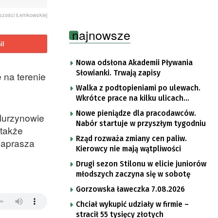
jszości Łemkowskiej
najnowsze
il
Nowa odsłona Akademii Pływania
Słowianki. Trwają zapisy
 na terenie
Walka z podtopieniami po ulewach.
Wkrótce prace na kilku ulicach
Gorzowa
Nowe pieniądze dla pracodawców.
Murzynowie
Nabór startuje w przyszłym tygodniu
 także
Rząd rozważa zmiany cen paliw.
zaprasza
Kierowcy nie mają wątpliwości
Drugi sezon Stilonu w elicie juniorów
młodszych zaczyna się w sobotę
Gorzowska ławeczka 7.08.2026
Chciał wykupić udziały w firmie –
stracił 55 tysięcy złotych