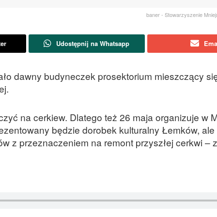
baner - Stowarzyszenie Mnie
ter
Udostępnij na Whatsapp
Ema
ało dawny budyneczek prosektorium mieszczący się
ej.
zyć na cerkiew. Dlatego też 26 maja organizuje w 
zentowany będzie dorobek kulturalny Łemków, ale
w z przeznaczeniem na remont przyszłej cerkwi – 