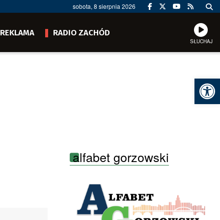
sobota, 8 sierpnia 2026
REKLAMA
RADIO ZACHÓD
SŁUCHAJ
Ot
alfabet gorzowski