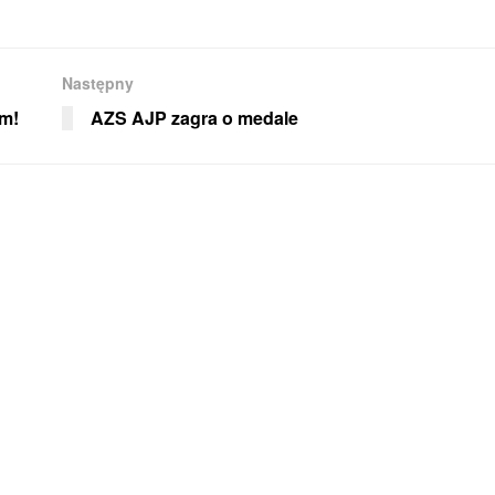
Następny
em!
AZS AJP zagra o medale