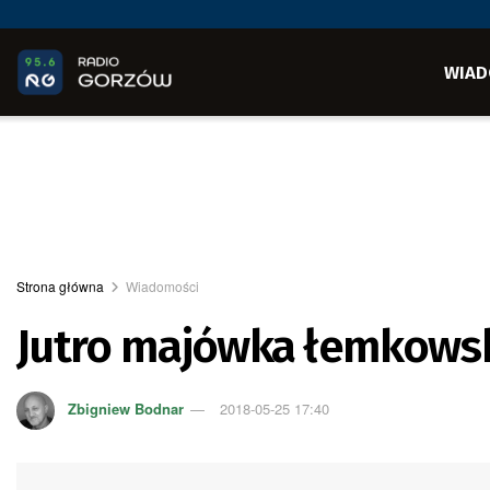
WIAD
Strona główna
Wiadomości
Jutro majówka łemkows
Zbigniew Bodnar
2018-05-25 17:40