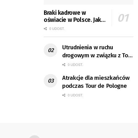
Braki kadrowe w
oświacie w Polsce. Jak
jest w Gorzowie?
0 UDOST.
Utrudnienia w ruchu
drogowym w związku z Tour
de Pologne
0 UDOST.
Atrakcje dla mieszkańców
podczas Tour de Pologne
0 UDOST.