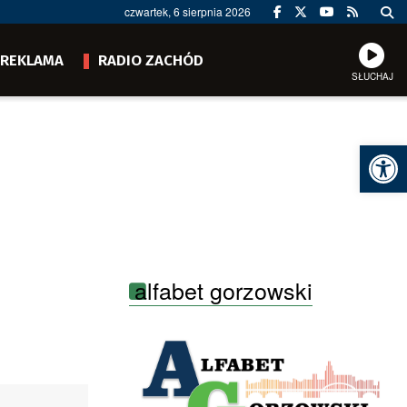
czwartek, 6 sierpnia 2026
REKLAMA
RADIO ZACHÓD
SŁUCHAJ
Ot
alfabet gorzowski