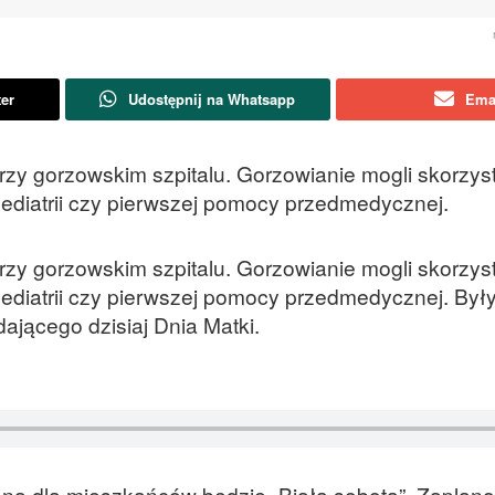
ter
Udostępnij na Whatsapp
Ema
przy gorzowskim szpitalu. Gorzowianie mogli skorzys
i, pediatrii czy pierwszej pomocy przedmedycznej.
przy gorzowskim szpitalu. Gorzowianie mogli skorzys
i, pediatrii czy pierwszej pomocy przedmedycznej. Były
adającego dzisiaj Dnia Matki.
aną dla mieszkańców będzie „Biała sobota”. Zaplan