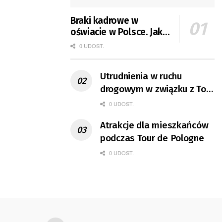
Braki kadrowe w
oświacie w Polsce. Jak
jest w Gorzowie?
0 UDOST.
Utrudnienia w ruchu
drogowym w związku z Tour
de Pologne
0 UDOST.
Atrakcje dla mieszkańców
podczas Tour de Pologne
0 UDOST.