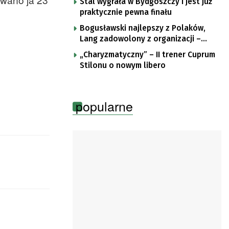
Stal wygrała w Bydgoszczy i jest już
praktycznie pewna finału
Bogusławski najlepszy z Polaków,
Lang zadowolony z organizacji –
komentarze po trzecim etapie Tour
„Charyzmatyczny” – II trener Cuprum
de Pologne
Stilonu o nowym libero
popularne