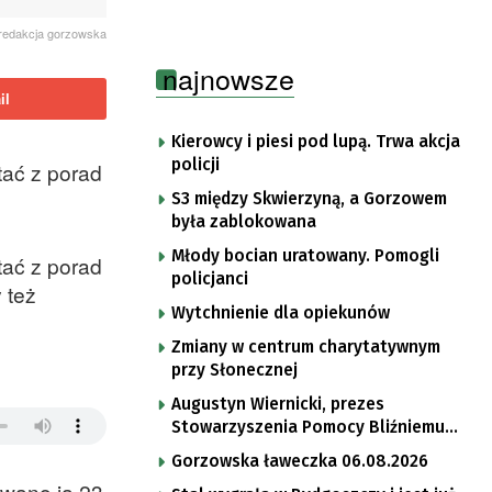
redakcja gorzowska
najnowsze
il
Kierowcy i piesi pod lupą. Trwa akcja
policji
tać z porad
S3 między Skwierzyną, a Gorzowem
była zablokowana
Młody bocian uratowany. Pomogli
tać z porad
policjanci
 też
Wytchnienie dla opiekunów
Zmiany w centrum charytatywnym
przy Słonecznej
Augustyn Wiernicki, prezes
Stowarzyszenia Pomocy Bliźniemu
im. Brata Krystyna
Gorzowska ławeczka 06.08.2026
owano ja 23