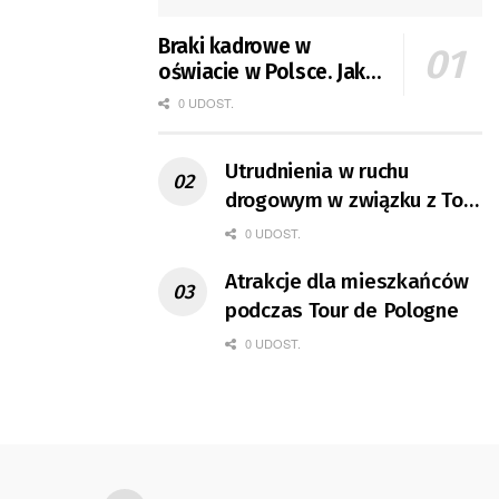
Braki kadrowe w
oświacie w Polsce. Jak
jest w Gorzowie?
0 UDOST.
Utrudnienia w ruchu
drogowym w związku z Tour
de Pologne
0 UDOST.
Atrakcje dla mieszkańców
podczas Tour de Pologne
0 UDOST.