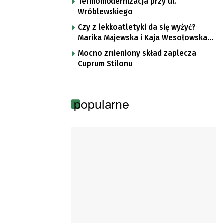
Termomodernizacja przy ul.
Wróblewskiego
Czy z lekkoatletyki da się wyżyć?
Marika Majewska i Kaja Wesołowska
o płotkarskiej codzienności
Mocno zmieniony skład zaplecza
Cuprum Stilonu
popularne