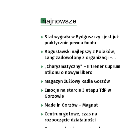
najnowsze
Stal wygrała w Bydgoszczy i jest już
praktycznie pewna finału
Bogusławski najlepszy z Polaków,
Lang zadowolony z organizacji –
komentarze po trzecim etapie Tour
„Charyzmatyczny” – II trener Cuprum
de Pologne
Stilonu o nowym libero
Magazyn żużlowy Radia Gorzów
Emocje na starcie 3 etapu TdP w
Gorzowie
Made in Gorzów – Magnat
Centrum gotowe, czas na
rozpoczęcie działalności