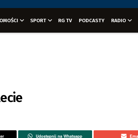
OMOŚCI
SPORT
RG TV
PODCASTY
RADIO
lecie
ter
Udostępnij na Whatsapp
Ema