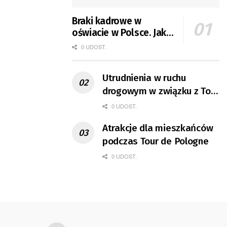
Braki kadrowe w
oświacie w Polsce. Jak
jest w Gorzowie?
0 UDOST.
Utrudnienia w ruchu
drogowym w związku z Tour
de Pologne
0 UDOST.
Atrakcje dla mieszkańców
podczas Tour de Pologne
0 UDOST.