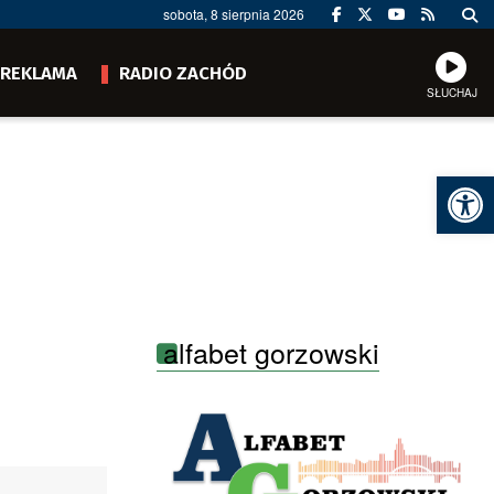
sobota, 8 sierpnia 2026
REKLAMA
RADIO ZACHÓD
SŁUCHAJ
Ot
alfabet gorzowski