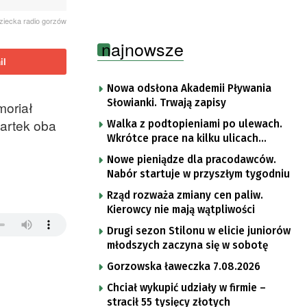
ziecka radio gorzów
najnowsze
il
Nowa odsłona Akademii Pływania
Słowianki. Trwają zapisy
moriał
artek oba
Walka z podtopieniami po ulewach.
Wkrótce prace na kilku ulicach
Gorzowa
Nowe pieniądze dla pracodawców.
Nabór startuje w przyszłym tygodniu
Rząd rozważa zmiany cen paliw.
Kierowcy nie mają wątpliwości
Drugi sezon Stilonu w elicie juniorów
młodszych zaczyna się w sobotę
Gorzowska ławeczka 7.08.2026
Chciał wykupić udziały w firmie –
stracił 55 tysięcy złotych