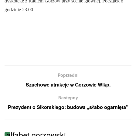
dyskotekę z Radiem Gorzów przy scenie głównej. Początek o
godzinie 23.00
Poprzedni
Szachowe atrakcje w Gorzowie Wlkp.
Następny
Prezydent o Sikorskiego: budowa „słabo ogarnięta”
alfabet gorzowski