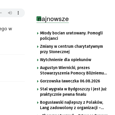
najnowsze
zego w
Młody bocian uratowany. Pomogli
policjanci
Zmiany w centrum charytatywnym
przy Słonecznej
Wytchnienie dla opiekunów
Augustyn Wiernicki, prezes
Stowarzyszenia Pomocy Bliźniemu
im. Brata Krystyna
Gorzowska ławeczka 06.08.2026
Stal wygrała w Bydgoszczy i jest już
praktycznie pewna finału
Bogusławski najlepszy z Polaków,
Lang zadowolony z organizacji –
komentarze po trzecim etapie Tour