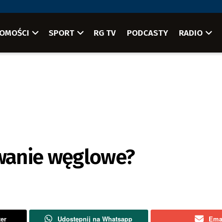
OMOŚCI
SPORT
RG TV
PODCASTY
RADIO
ewanie węglowe?
ter
Udostępnij na Whatsapp
Ema