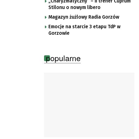
„Charyzmatyczny” – II trener Cuprum
de Pologne
Stilonu o nowym libero
Magazyn żużlowy Radia Gorzów
Emocje na starcie 3 etapu TdP w
Gorzowie
popularne