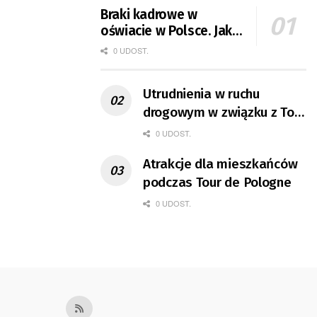
Braki kadrowe w
oświacie w Polsce. Jak
jest w Gorzowie?
0 UDOST.
Utrudnienia w ruchu
drogowym w związku z Tour
de Pologne
0 UDOST.
Atrakcje dla mieszkańców
podczas Tour de Pologne
0 UDOST.