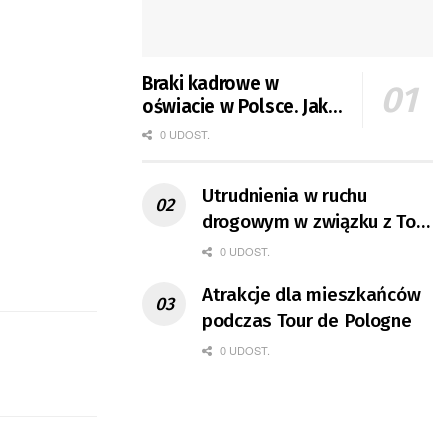
Braki kadrowe w
oświacie w Polsce. Jak
jest w Gorzowie?
0 UDOST.
Utrudnienia w ruchu
drogowym w związku z Tour
de Pologne
0 UDOST.
Atrakcje dla mieszkańców
podczas Tour de Pologne
0 UDOST.