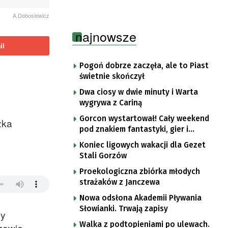
A.Dobosiewicz
najnowsze
il
Pogoń dobrze zaczęła, ale to Piast
świetnie skończył
Dwa ciosy w dwie minuty i Warta
wygrywa z Cariną
Gorcon wystartował! Cały weekend
zka
pod znakiem fantastyki, gier i
popkultury
Koniec ligowych wakacji dla Gezet
Stali Gorzów
Proekologiczna zbiórka młodych
strażaków z Janczewa
Nowa odsłona Akademii Pływania
Słowianki. Trwają zapisy
my
Walka z podtopieniami po ulewach.
zowie. –