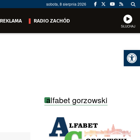
sobota, 8 sierpnia 2026
REKLAMA
RADIO ZACHÓD
SŁUCHAJ
Ot
alfabet gorzowski