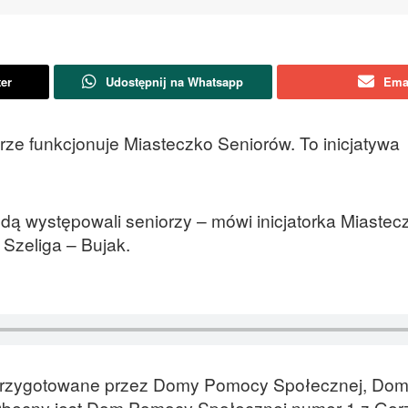
ter
Udostępnij na Whatsapp
Ema
e funkcjonuje Miasteczko Seniorów. To inicjatywa
ędą występowali seniorzy – mówi inicjatorka Miastec
Szeliga – Bujak.
 przygotowane przez Domy Pomocy Społecznej, Do
 Obecny jest Dom Pomocy Społecznej numer 1 z Gor