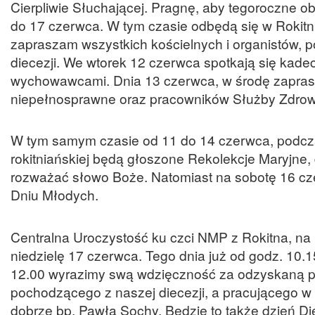
Cierpliwie Słuchającej. Pragnę, aby tegoroczne o
do 17 czerwca. W tym czasie odbędą się w Rokitn
zapraszam wszystkich kościelnych i organistów, po
diecezji. We wtorek 12 czerwca spotkają się kade
wychowawcami. Dnia 13 czerwca, w środę zaprasz
niepełnosprawne oraz pracowników Służby Zdrowi
W tym samym czasie od 11 do 14 czerwca, podczas
rokitniańskiej będą głoszone Rekolekcje Maryjne, 
rozważać słowo Boże. Natomiast na sobotę 16 cz
Dniu Młodych.
Centralna Uroczystość ku czci NMP z Rokitna, na 
niedzielę 17 czerwca. Tego dnia już od godz. 10.1
12.00 wyrazimy swą wdzięczność za odzyskaną prz
pochodzącego z naszej diecezji, a pracującego 
dobrze bp. Pawła Sochy. Będzie to także dzień D