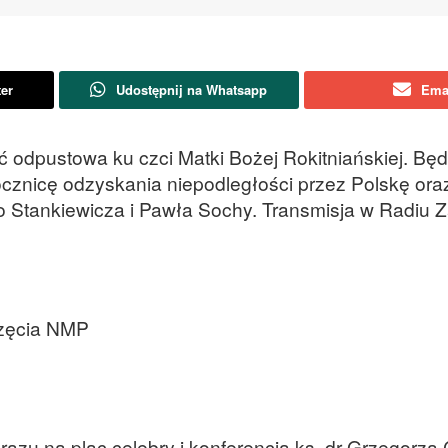
ter
Udostępnij na Whatsapp
Ema
ć odpustowa ku czci Matki Bożej Rokitniańskiej. Będ
ocznicę odzyskania niepodległości przez Polskę ora
 Stankiewicza i Pawła Sochy. Transmisja w Radiu 
częcia NMP
zu na plac celebry i konferencja ks. dr Grzegorza