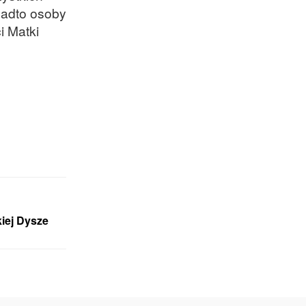
nadto osoby
i Matki
kiej Dysze