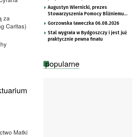
Augustyn Wiernicki, prezes
Stowarzyszenia Pomocy Bliźniemu
ą za
im. Brata Krystyna
Gorzowska ławeczka 06.08.2026
g Caritas)
Stal wygrała w Bydgoszczy i jest już
praktycznie pewna finału
chy
popularne
ktuarium
ictwo Matki