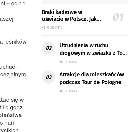
ni – od 11
Braki kadrowe w
naszej
oświacie w Polsce. Jak
jest w Gorzowie?
0 UDOST.
a leśników.
Utrudnienia w ruchu
drogowym w związku z Tour
e
de Pologne
0 UDOST.
uchać i
ecezjalnym
Atrakcje dla mieszkańców
podczas Tour de Pologne
0 UDOST.
dzie się w
ii o godz.
apłaństwa
go nam
ystkich