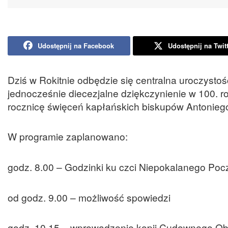
Udostępnij na Facebook
Udostępnij na Twit
Dziś w Rokitnie odbędzie się centralna uroczystoś
jednocześnie diecezjalne dziękczynienie w 100. r
rocznicę święceń kapłańskich biskupów Antoniego
W programie zaplanowano:
godz. 8.00 – Godzinki ku czci Niepokalanego Po
od godz. 9.00 – możliwość spowiedzi
godz. 10.15 – wprowadzenie kopii Cudownego Obra