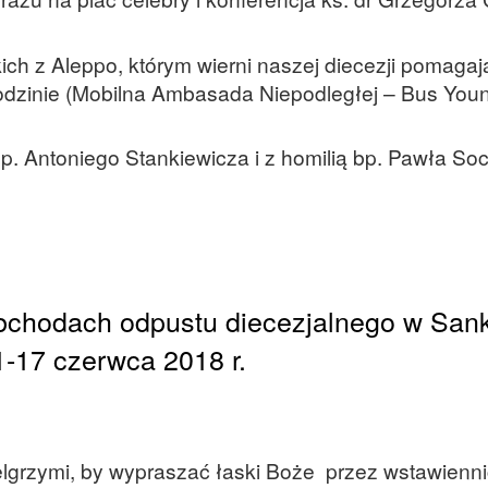
kich z Aleppo, którym wierni naszej diecezji pomagaj
dzinie (Mobilna Ambasada Niepodległej – Bus Youn
p. Antoniego Stankiewicza i z homilią bp. Pawła So
bchodach odpustu diecezjalnego w San
1-17 czerwca 2018 r.
pielgrzymi, by wypraszać łaski Boże przez wstawienn