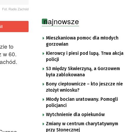
Fot. Radio Zachód
najnowsze
il
Mieszkaniowa pomoc dla młodych
gorzowian
zie to
z w 60.
Kierowcy i piesi pod lupą. Trwa akcja
policji
Zachód.
S3 między Skwierzyną, a Gorzowem
była zablokowana
Bony ciepłownicze – kto jeszcze nie
złożył wniosku?
Młody bocian uratowany. Pomogli
policjanci
Wytchnienie dla opiekunów
Zmiany w centrum charytatywnym
przy Słonecznej
 Cyrana