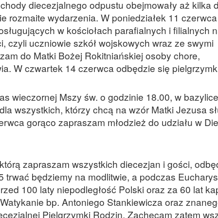
bchody diecezjalnego odpustu obejmowały aż kilka d
ie rozmaite wydarzenia. W poniedziałek 11 czerwca
sługujących w kościołach parafialnych i filialnych 
ci, czyli uczniowie szkół wojskowych wraz ze swymi
am do Matki Bożej Rokitniańskiej osoby chore,
a. W czwartek 14 czerwca odbędzie się pielgrzymk
 wieczornej Mszy św. o godzinie 18.00, w bazylic
dla wszystkich, którzy chcą na wzór Matki Jezusa sł
erwca gorąco zapraszam młodzież do udziału w Di
którą zapraszam wszystkich diecezjan i gości, odbę
5 trwać będziemy na modlitwie, a podczas Eucharyst
ed 100 laty niepodległość Polski oraz za 60 lat k
w Watykanie bp. Antoniego Stankiewicza oraz znane
iecezjalnej Pielgrzymki Rodzin. Zachęcam zatem wsz