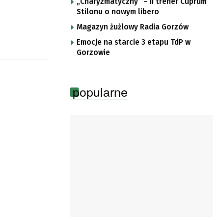
„Charyzmatyczny” – II trener Cuprum
de Pologne
Stilonu o nowym libero
Magazyn żużlowy Radia Gorzów
Emocje na starcie 3 etapu TdP w
Gorzowie
popularne