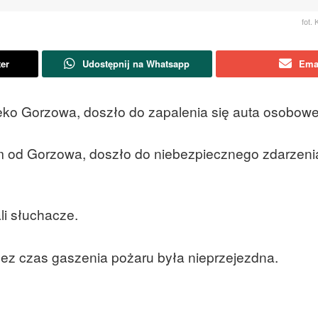
fot.
ter
Udostępnij na Whatsapp
Ema
eko Gorzowa, doszło do zapalenia się auta osobow
m od Gorzowa, doszło do niebezpiecznego zdarzeni
li słuchacze.
rzez czas gaszenia pożaru była nieprzejezdna.