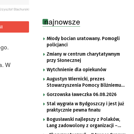
 Krzysztof Stachurski
najnowsze
il
Młody bocian uratowany. Pomogli
policjanci
ego.
Zmiany w centrum charytatywnym
przy Słonecznej
a. W
Wytchnienie dla opiekunów
Augustyn Wiernicki, prezes
Stowarzyszenia Pomocy Bliźniemu
im. Brata Krystyna
Gorzowska ławeczka 06.08.2026
Stal wygrała w Bydgoszczy i jest już
praktycznie pewna finału
Bogusławski najlepszy z Polaków,
Lang zadowolony z organizacji –
komentarze po trzecim etapie Tour