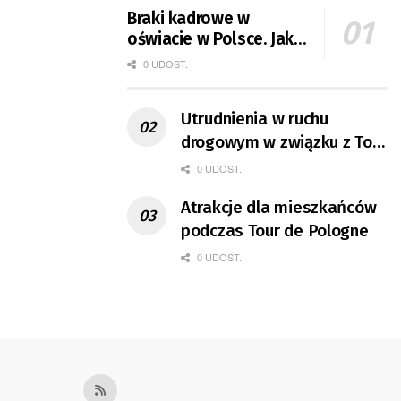
Braki kadrowe w
oświacie w Polsce. Jak
jest w Gorzowie?
0 UDOST.
Utrudnienia w ruchu
drogowym w związku z Tour
de Pologne
0 UDOST.
Atrakcje dla mieszkańców
podczas Tour de Pologne
0 UDOST.