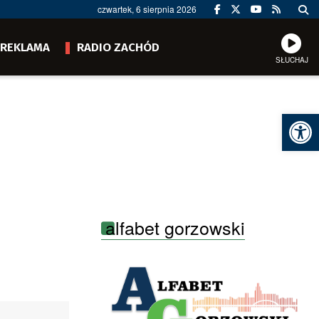
czwartek, 6 sierpnia 2026
REKLAMA
RADIO ZACHÓD
SŁUCHAJ
Ot
alfabet gorzowski